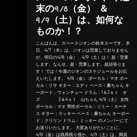
末の4/8（金） ＆
4/9（土）は、如何な
ものか！？
こんばんは、スペースジオンの鈴木スーです。本
日、4/7（木）は、ジオンは営業しておりません
が、明日の4/8（金）、4/9（土）は！ 超・営業
します。なんせ、超・営業します。超頑張りま
す！ では！今週のジオンのスケジュールをお伝
えいたします。 4/8（金） ボーカル：マオ ボー
カル：リサ ギター：エディ ベース：桑ちゃん キ
ーボード：ウォンチュー ドラム：1＆2ｓｔ オ
ズ 3＆4ｓｔ 山ちゃん 4/9（土） 女性
ボーカル：マオ 男性ボーカル：ジミー・カーチ
ス ギター：ラッキー ベース：桑ちゃん キーボー
ド：クリリン ドラム：ミッキー のメンバーにて
お送りいたします。 大変ありがたいことに、
4/8（金）は残席残り僅か、4/9（土）は、満員