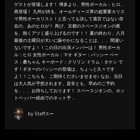
ゲストが登場します！ 博多より、男性ボーカル：ヒロ、
再登場！ 九州が誇る、オールディーズ界の超重要カリス
マ男性ボーカリスト！と言っても決して過言ではない存
在の、あのヒロが！ 再び、京都のスペースジオンの夜
を、熱くアツく盛り上げるのです！！ 夏の終わり、八月
最後の土曜日が大いに賑やかになることは、、、間違い
ないですよ！！この日の出演メンバーは！ 男性ボーカ
ル：ヒロ 女性ボーカル：マオ ギター：バッシー ベー
ス：桑ちゃん キーボード：クリリン ドラム：タケシ で
す！ギターのバッシーの登場は、ちょっと久々です
よ！！こちらも、ご期待くださいませませ♪ なお、当日
は大人気が予想されます。是非とも、早めのご予約
を、、、お待ちしております！ スペースジオンの、ホッ
トペッパー経由でのネット予 …
by Staffスー