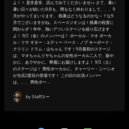
よ！！ 是非是非、読んでみてくださいませ♪♪ さて、暑い
暑い日々が続いた8月も、間もなく終わりまして、、、9
月がやってまいります。 残暑はどうなるのかな～？な9
月でございますがね。スペースジオンは！残暑の程度に
関わらず！年中、熱いアツいステージを繰り広げます
よ！ 9/2（金）のメンバーは！ ボーカル：マオ ボーカ
ル：リサ ギター：エディー ベース：ノブ キーボード：
クリリン ドラム：山ちゃん です！9月最初のステージ
は、マオちゃんリサちゃんの女性ボーカル二人で、賑や
かに、あでやかに、華麗にお届けしますよ！ 9/3（土）
のステージは！ 男性ボーカルに、チャーリー・ニーシオ
が当店2度目の登場です！ この日の出演メンバー
は、、、 男性ボー …
by Staffスー