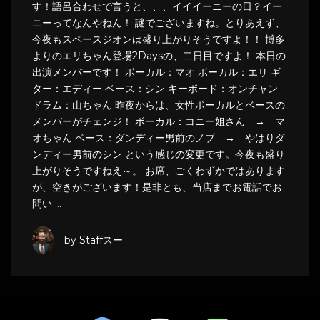
す！語呂合わせで言うと、、、イイイーニーの日？イー
ニーってなんやねん！ 謎でございますね。とりあえず、
今夜もスペースジオンは盛り上がりそうですよ！！ 博多
よりのエリちゃん登場2Daysの、二日目ですよ！ 本日の
出演メンバーです！ ボーカル：マオ ボーカル：エリ ギ
ター：エディー ベース：シン キーボード：オンチャン
ドラム：山ちゃん 昨夜からは、女性ボーカルとベースの
メンバーがチェンジ！ ボーカル：コニー姐さん → マ
オちゃん ベース：ダンディー男前のノブ → やはりダ
ンディー男前のシン という感じの変更です。今夜も盛り
上がりそうですねえ～。 お席、ごくわずかではあります
が、空きがございます！是非とも、当店までお電話でお
問い …
by Staffスー