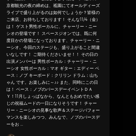
京都観光の夜の締めは、祗園にてオールディーズ
ライブで盛り上がるのは如何でしょうか？皆様の
ご来店、お待ちしております！ そんな11/4（金）
は！ ゲスト男性ボーカルに、チャーリー・ニー
シオの登場です！ スペースジオンでは、既に何
度目かの登場になっております、チャーリー・ニ
ーシオ。今回のステージも、盛り上がること間違
いなしです！ ご期待くださいませ！！ その日の
出演メンバーは 男性ボーカル：チャーリー・ニ
ーシオ 女性ボーカル：マオ ギター：エディー ベ
ース：ノブ キーボード：クリリン ドラム：山ち
ゃん です。お楽しみに～♪♪ また、同時にこの日
は！ ベース：ノブのバースデーイベントＤＡ
Ｙ！11月しょっぱなから、なんともおめでたい感
じの祝福ムードの一日になりそうです！ チャー
リー・ニーシオの見事な歌声＆ステージパフォー
マンスを楽しみつつ、みんなで、ノブのバースデ
ーをお …