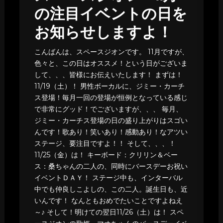
の注目イベントの日を
お知らせしますよ！
こんばんは、スペースジオンです。 11月ですが、
色々と、この日はオススメ！という日がございま
して、、、皆様にお伝えいたします！ まずは！
11/19（土）！ 男性ボーカルに、ジミー・カーチ
ス登場！毎月一回の登場が恒例となっている感じ
で非常にグッド！でございますが、、、 毎月、
ジミー・カーチス登場の日の盛り上がりはスゴい
んです！歌あり！笑いあり！感動あり！なアツい
ステージ、要注目ですよ！！ そして、、、！
11/25（金）は！ キーボード：クリリン＆ベー
ス：桑ちゃんの二人の、同時にバースデーお祝い
イベントＤＡＹ！ ステージ中も、インターバル
中でも仲良しこよしの、この二人。誕生日も、近
いんです！ なんともおめでたいことですよねえ
～♪ そして！明けての翌日11/26（土）は！ スペ