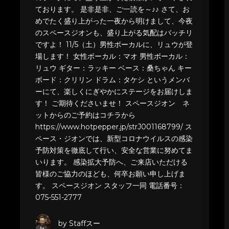
ております。 是非是非、ご一読を～♪♪ さて、お
めでたく盛り上がった一夜から明けまして、今夜
のスペースジオンも、盛り上がる気配はバッチリ
ですよ！ 11/5（土）男性ボーカルに、リュウが登
場します！ 女性ボーカル：マオ 男性ボーカル：
リュウ ギター：ラッキー ベース：桑ちゃん キー
ボード：クリリン ドラム：タケシ というメンバ
ーにて、楽しくにぎやかにステージをお届けしま
す！ ご期待くださいませ！ スペースジオン ネ
ットからのご予約はコチラから
https://www.hotpepper.jp/strJ001168799/ ス
ペース・ジオンでは、新型コロナウイルスの感染
予防対策を徹底して行い、安全な営業に努めてま
いります。 感染拡大予防へ、ご来店いただける
皆様のご協力のほども、何卒お願い申し上げま
す。 スペースジオン スタッフ一同 電話番号：
075-551-2777
by Staffスー