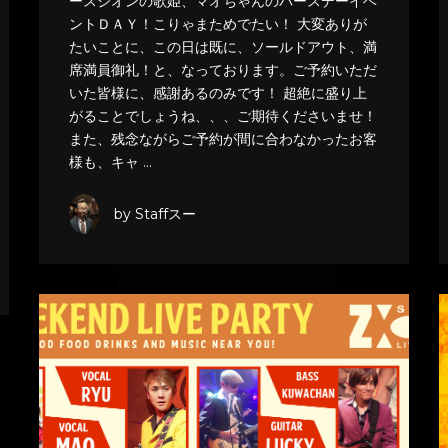
ースジオンの歌姫、マオちゃんのバースデーイベ
ントＤＡＹ！こりゃまためでたい！ 大変ありが
たいことに、この日は既に、ソールドアウト、満
席満員御礼！と、なっております。ご予約いただ
いた皆様に、感謝あるのみです！ 超絶に盛り上
がることでしょうね、、、ご期待くださいませ！
また、残念ながらご予約が間に合わなかったお客
様も、キャ …
by Staffスー