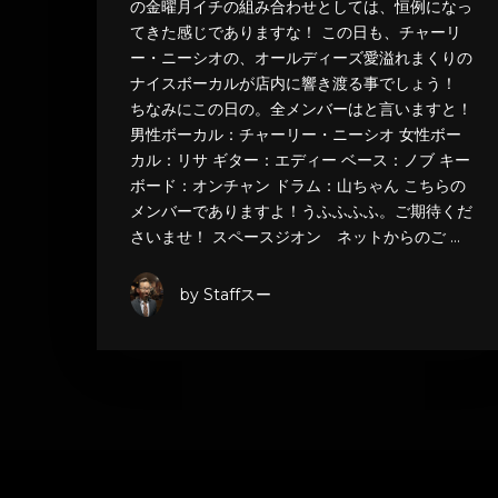
の金曜月イチの組み合わせとしては、恒例になっ
てきた感じでありますな！ この日も、チャーリ
ー・ニーシオの、オールディーズ愛溢れまくりの
ナイスボーカルが店内に響き渡る事でしょう！
ちなみにこの日の。全メンバーはと言いますと！
男性ボーカル：チャーリー・ニーシオ 女性ボー
カル：リサ ギター：エディー ベース：ノブ キー
ボード：オンチャン ドラム：山ちゃん こちらの
メンバーでありますよ！うふふふふ。ご期待くだ
さいませ！ スペースジオン ネットからのご …
by Staffスー