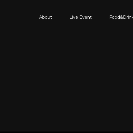
About
Live Event
Food&Drin