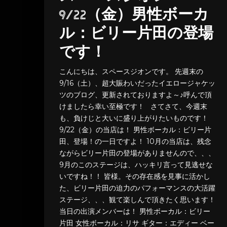
9/22（金）男性ボーカ
ル：ビリー片田の登場
です！
こんにちは、スペースジオンです。 先週末の
9/16（土）、超大賑わいだったイエロージャケッ
ツのブログ、更新されておりますよ～♪呼んで頂
けましたら幸い至極です！ さてさて、今週末
も、負けじと大いに盛り上がりたいものです！
9/22（金）の当店は！ 男性ボーカル：ビリー片
田、登場！の一日ですよ！ 10月の当店は、残念
ながらビリー片田の登場がありませんので、、、
9月のこのステージは、ハッキリ言って見逃せな
いですね！！ 皆様。その存在感を見事に活かし
た、ビリー片田の迫力のパフォーマンスの大活躍
ステージ、、、観て楽しんで頂きたく思います！
当日の出演メンバーは！ 男性ボーカル：ビリー
片田 女性ボーカル：リサ ギター：エディー ベー