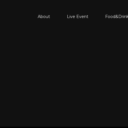
About
Live Event
Food&Drin