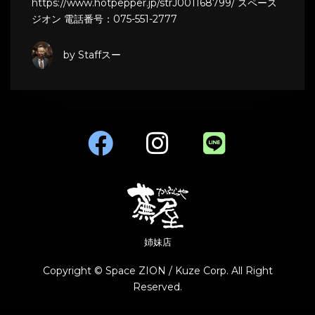
https://www.hotpepper.jp/strJ001168799/ スペース
ジオン 電話番号：075-551-2777
by Staffスー
姉妹店
Copyright © Space ZION / Kuze Corp. All Right
Reserved.