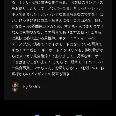
る！！という謎に愉快な集合写真。 お客様のサングラス
をお借りしたりして、メンバー全員、ちょっとバシッと
キメてみました！というレアな集合写真なのです笑！ は
い。ひっさびさにコニー姉さんに会うこと出来て、嬉し
いなあ～♪の雰囲気ガンガンの、マオちゃんであります！
なんとも和やかな、エエ写真でありますよね～♪ こちら
は豪快に盛り上がる男性陣。ギター：エディー＆ベー
ス：ノブが、演奏でイケイケモードになっている写真で
すね！エエ感じ！ キーボード：クリリンも、脚の骨折か
らはスッカリ完全復帰！でありまして。見事なキーボー
ドさばきでございます！ こちらは、通常モードのメンバ
ー集合写真。マオちゃん、お帰りなさい～♪お祝いの、お
客様からのプレゼントの花束も頂き …
by Staffスー