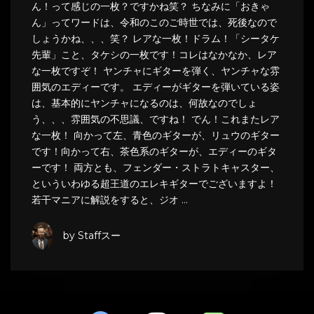
ん！って感じの一枚？ですかね笑？ ちなみに「おきゃ
ん」ってワードは、令和のこのご時世では、死後なので
しょうかね、、、笑？ レアな一枚！ドラム！「シータケ
先輩」こと、タケシの一枚です！コレはなかなか、レア
な一枚ですぞ！ ヤンチャにギターを弾く、ヤンチャな雰
囲気のエディーです。 エディーがギターを弾いている姿
は、基本的にヤンチャになるのは、何故なのでしょ
う、、、雰囲気の不思議、ですね！ でん！これまたレア
な一枚！ 向かって左、青色のギターが、リュウのギター
です！向かって右、茶色系のギターが、エディーのギタ
ーです！ 両方とも、フェンダー・ストラトキャスター、
といういわゆる超王道のエレキギターでございますよ！
若干マニアに解説をすると、ジオ …
by Staffスー