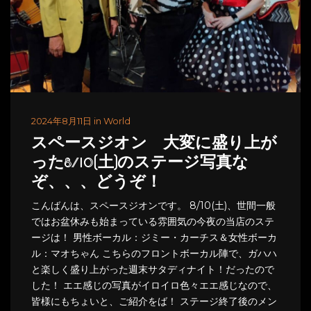
2024年8月11日 in World
スペースジオン 大変に盛り上が
った8/10(土)のステージ写真な
ぞ、、、どうぞ！
こんばんは、スペースジオンです。 8/10(土)、世間一般
ではお盆休みも始まっている雰囲気の今夜の当店のステ
ージは！ 男性ボーカル：ジミー・カーチス＆女性ボーカ
ル：マオちゃん こちらのフロントボーカル陣で、ガハハ
と楽しく盛り上がった週末サタディナイト！だったので
した！ エエ感じの写真がイロイロ色々エエ感じなので、
皆様にもちょいと、ご紹介をば！ ステージ終了後のメン