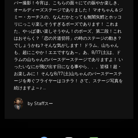
バー撮影！今宵は、こちらの面々にての賑やか楽しき、
オールディーズステージでありました！ マオちゃん＆ジ
ミー・カーチスの、なんだかとっても無闇矢鱈とホッコ
リにっこり楽しそうすぎるポーズであります！ これま
た、やっぱ凄い楽しそうやん！のポーズ、第二段！これ
はおそらく？「恋の片道切符」の時のステージの動き？
でしょうかね？そんな気がします！ ドラム、山ちゃん
も、超にこやか！エエですなあ～。あ、8/17(土)は、ド
ラムの山ちゃんのバースデーステージでありますよ！ い
ったいなにが飛び出す日になる事やら、、、皆様！超・
お楽しみに！ そんな8/17(土)山ちゃんのバースデーステ
ージを寿ぐフライヤーはコチラ！ さて、ステージ写真を
続けますよ～♪ …
by Staffスー