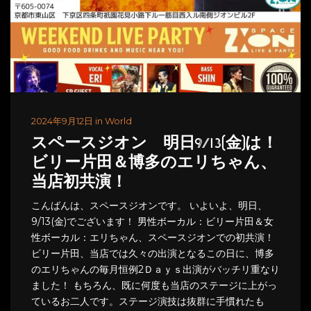
2024年9月12日 in World
スペースジオン 明日9/13(金)は！
ビリー片田＆博多のエリちゃん、
当店初共演！
こんばんは、スペースジオンです。 いよいよ、明日、
9/13(金)でございます！ 男性ボーカル：ビリー片田＆女
性ボーカル：エリちゃん、スペースジオンでの初共演！
ビリー片田、当店では久々の出演となるこの日に、博多
のエリちゃんの毎月恒例2Ｄａｙｓ出演がバッチリ重なり
ました！ もちろん、既に何度も当店のステージに上がっ
ているお二人です。ステージ演技は抜群に手慣れたも