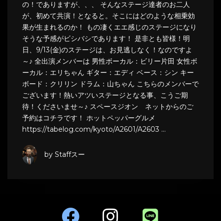
の！でありますが、、、 そんなステージ達者のお二人
が、初めて共演！となると。そこにはどのような相乗効
果が生まれるのか！ もの凄くエエ感じのステージになり
そうな予感がビシバシであります！ 是非とも皆様！明
日、9/13(金)のステージは、お見逃しなく！なのですよ
～♪ 全出演メンバーは 男性ボーカル：ビリー片田 女性ボ
ーカル：エリちゃん ギター：エディ ベース：シン キー
ボード：クリリン ドラム：山ちゃん こちらのメンバーで
ございます！熱いアツいステージとなる事、こうご期
待！くださいませ～♪ スペースジオン ネットからのご
予約はコチラです！ ホットペッパーグルメ
https://tabelog.com/kyoto/A2601/A2603 …
by Staffスー