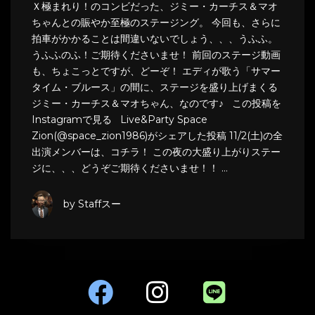
Ｘ極まれり！のコンビだった、ジミー・カーチス＆マオ
ちゃんとの賑やか至極のステージング。 今回も、さらに
拍車がかかることは間違いないでしょう、、、うふふ。
うふふのふ！ご期待くださいませ！ 前回のステージ動画
も、ちょこっとですが、どーぞ！ エディが歌う「サマー
タイム・ブルース」の間に、ステージを盛り上げまくる
ジミー・カーチス＆マオちゃん、なのです♪ この投稿を
Instagramで見る Live&Party Space
Zion(@space_zion1986)がシェアした投稿 11/2(土)の全
出演メンバーは、コチラ！ この夜の大盛り上がりステー
ジに、、、どうぞご期待くださいませ！！ …
by Staffスー