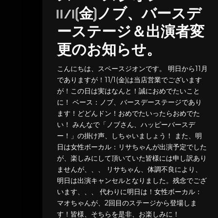
11/1(金)ノブ、バースデ
ーステージ＆出演者変
更のお知らせ。
こんにちは、スペースジオンです。 明日から11月
でありますが！11/1(金)は当店営業でございます
が！この日は実はなんと！誠におめでたいこと
に！ ベース：ノブ、バースデーステージであり
ます！どどんドン！おめでたいったらおめでた
い！ みんなで「ノブさん、ハッピーバースデ
ー！」の掛け声、しちゃいましょう！ また、明
日は女性ボーカル：リサちゃんが出演予定でした
が、楽しみにして頂いていた皆様には申し訳あり
ませんが、、、 リサちゃん、体調不良により、
明日は出演キャンセルとなりました。残念でござ
います、、、 代わりに明日は！女性ボーカル：
マオちゃんが、2回目のステージから登場しま
す！皆様、そちらを是非、お楽しみに！