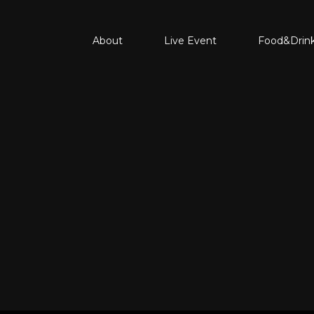
About
Live Event
Food&Drin