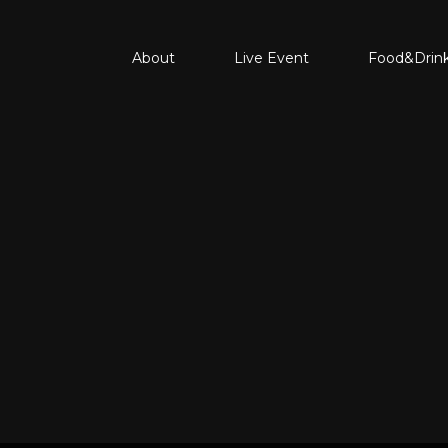
About
Live Event
Food&Drin