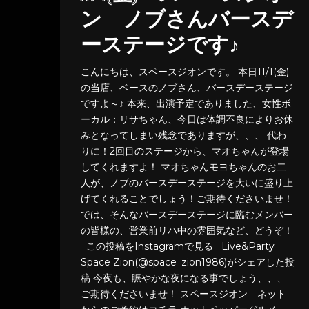
ン ノブさんバースデ
ーステージです♪
こんにちは、スペースジオンです。 本日11/1(金)
の当店、ベースのノブさん、バースデーステージ
ですよ～♪ 本来、出演予定でありました、女性ボ
ーカル：リサちゃん、今日は体調不良によりお休
みとなってしまい残念でありますが、、、 代わ
りに！2回目のステージから、マオちゃんが登場
してくれますよ！ マオちゃんモヨちゃんのお二
人が、ノブのバースデーステージを大いに盛り上
げてくれることでしょう！ご期待くださいませ！
では、そんなバースデーステージに臨むメンバー
の皆様の、営業前リハ中の雰囲気など、どうぞ！
この投稿をInstagramで見る Live&Party
Space Zion(@space_zion1986)がシェアした投
稿 今夜も、賑やかな夜になる事でしょう、、、
ご期待くださいませ！ スペースジオン ネット