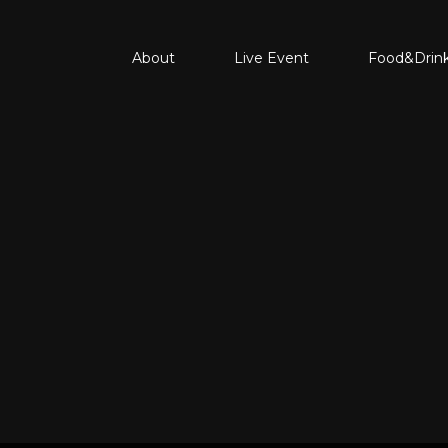
About
Live Event
Food&Drin