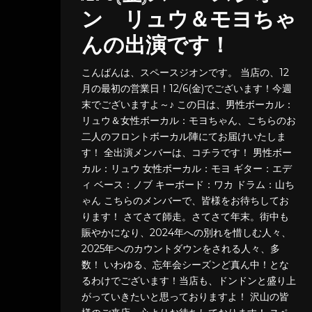
ン リュウ＆モヨちゃ
んの出演です！
こんばんは、スペースジオンです。 当店の、12
月の最初の営業日！12/6(金)でございます！今週
末でございますよ～♪ この日は、男性ボーカル：
リュウ＆女性ボーカル：モヨちゃん、こちらのお
二人のフロントボーカル陣にてお届けいたしま
す！ 全出演メンバーは、コチラです！ 男性ボー
カル：リュウ 女性ボーカル：モヨ ギター：エデ
ィ ベース：ノブ キーボード：ワカ ドラム：山ち
ゃん こちらのメンバーで、皆様をお待ちしてお
ります！ さてさて師走。さてさて年末。街中も
賑やかになり、2024年への別れを惜しむ人々、
2025年へのカウントダウンをされる人々、多
数！ いわゆる、忘年会シーズンど真ん中！とな
るわけでございます！当店も、ドンドンと盛り上
がっていきたいと思っておりますよ！ 沢山の皆