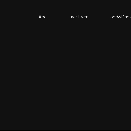
About
Live Event
Food&Drin