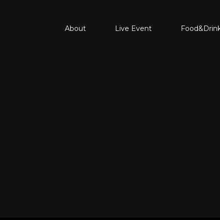
About
Live Event
Food&Drin