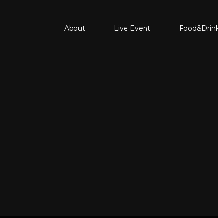
About
Live Event
Food&Drin