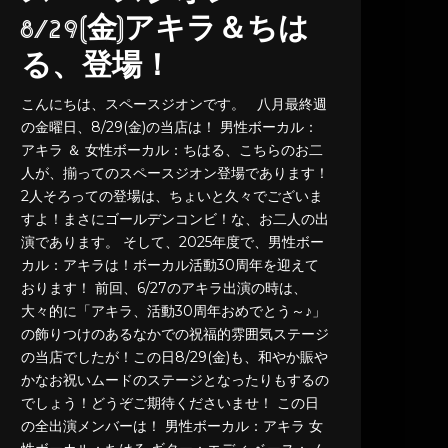
8/29(金)アキラ＆ちは
る、登場！
こんにちは、スペースジオンです。 八月最終週
の金曜日、8/29(金)の当店は！ 男性ボーカル：
アキラ ＆ 女性ボーカル：ちはる、こちらのお二
人が、揃ってのスペースジオン登場であります！
2人そろっての登場は、ちょいと久々でございま
すよ！まさにゴールデンコンビ！な、お二人の出
演であります。 そして、2025年度で、男性ボー
カル：アキラは！ボーカル活動30周年を迎えて
おります！ 前回、6/27のアキラ出演の時は、
大々的に「アキラ、活動30周年おめでとう～♪」
の飾りつけのあるなかでの祝福的雰囲気ステージ
の当店でしたが！この日8/29(金)も、和やか賑や
かなお祝いムードのステージとなったりもするの
でしょう！どうぞご期待くださいませ！ この日
の全出演メンバーは！ 男性ボーカル：アキラ 女