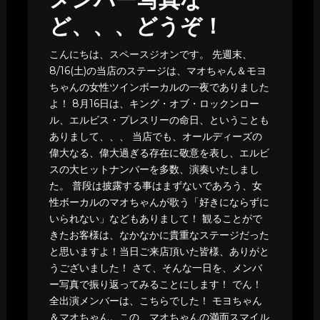
メンバー写真な
ど、、、どうぞ！
こんにちは、スペースジオンです。 先週末、
8/16(土)の当店のステージは、マオちゃん＆モヨ
ちゃんの女性ツインボーカルの一夜でありました
よ！ 8月16日は、キング・オブ・ロックンロー
ル、エルビス・プレスリーの命日、ということも
ありまして、、、 当店でも、オールディーズの
偉大なる、偉大過ぎる存在に敬意を表し、エルビ
スの大ヒットナンバーを多数、演奏いたしまし
た。 普段は披露する事はまずないであろう、女
性ボーカルのマオちゃんが歌う「好きにならずに
いられない」などもありまして！ 観ることがで
きたお客様は、なかなかに貴重なステージだった
と思いますよ！当日ご来店頂いた皆様、ありがと
うございました！ さて、そんな一日を、メンバ
ー写真で振り返ってみることにします！ でん！
全出演メンバーは、こちらでした！ モヨちゃん
＆マオちゃん。この、マオちゃんの満面スマイル