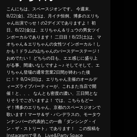
こんにちは、スペースジオンです。 今週末、
8/22(金)、23(土)は、月イチ恒例、博多のエリち
ゃん出演でっせ！の2デイズでありますよ！ 初
日、8/22(金)は、エリちゃん＆リュウの男女ツイ
ンボーカルであります！ 二日目！8/23(土)は、マ
オちゃん＆エリちゃんの女性ツインボーカル！し
かも！ドラムの山ちゃんのバースデーステージ！
おめでたい！ どちらの日も、エエ感じに盛り上
がる事、間違いなしですよ～♪ そしてそして、エ
リちゃん登場の通常営業2日間が終わった後
に！？ 8/24(日)は、エリちゃん主催のオールデ
ィーズライブパーティーが、これまた当店で開
催！と、、、 なんとも密度の濃い、三日間とな
りそうでございますよ！ では、こちらもどー
ぞ！博多のエリちゃん、京都のスペースジオンで
歌います！マーサ＆ザ・バンデラスの、モータウ
ンナンバーの代表的この一曲「ダンシング・イ
ン・ザ・ストリート」であります！ この投稿を
Instagramで見る Live&Party Space