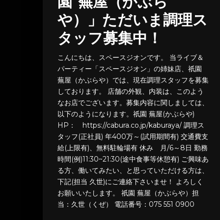
園 蕪屋（かぶら
や）」ただいま調理ス
タッフ募集中！
こんにちは、スペースジオンです。 当ライブ＆
パーティー「スペースジオン」の姉妹店、祇園
蕪屋（かぶらや）では、現在調理スタッフを募集
しております。 店舗の外観、内装は、このよう
なお店でございます。募集内容に関しましては、
以下のようになります。祇園 蕪屋(かぶらや)
HP： https://cabura.co.jp/kaburaya/ 調理ス
タッフ(正社員) 年400万～(試用期間有) 交通費支
給(上限有)、無料駐輪場有 休み 月/6～8日 勤務
時間(例)11:30~21:30(途中食事等休憩有) ご興味あ
る方、働いてみたい、と思っていただける方は、
下記(担当 久世)にご連絡下さいませ！ よろしく
お願いいたします。 祇園 蕪屋（かぶらや）担
当：久世（くぜ） 電話番号：075 551 0900