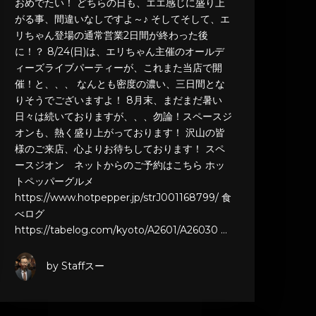
おめでたい！ どちらの日も、エエ感じに盛り上
がる事、間違いなしですよ～♪ そしてそして、エ
リちゃん登場の通常営業2日間が終わった後
に！？ 8/24(日)は、エリちゃん主催のオールデ
ィーズライブパーティーが、これまた当店で開
催！と、、、 なんとも密度の濃い、三日間とな
りそうでございますよ！ 8月末、まだまだ暑い
日々は続いておりますが、、、勿論！スペースジ
オンも、熱く盛り上がっております！ 沢山の皆
様のご来店、心よりお待ちしております！ スペ
ースジオン ネットからのご予約はこちら ホッ
トペッパーグルメ
https://www.hotpepper.jp/strJ001168799/ 食
べログ
https://tabelog.com/kyoto/A2601/A26030 …
by Staffスー