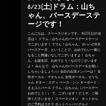
8/23(土)ドラム：山ち
ゃん、バースデーステ
ージです！
こんにちは、スペースジオンです。 8/23(土)の当
店は！ ドラム：山ちゃんのバースデーステージ
でございます！ ででん！山ちゃん、ガハハの8月
バースデー月、ということで、おめでたい一夜に
なること間違いなしでございますよ！ 山ちゃ
ん、お誕生日、おめでとう～なのでございます
よ！ みんなで、山ちゃんのバースデーをお祝い
しちゃいましょう♪♪♪ 当日の出演メンバーは！ 女
性ボーカル：マオちゃん 女性ボーカル」エリち
ゃん ギター：エディ ベース：シン キーボード：
きえユニバース ドラム：山ちゃん（バースデー
おめでとう！） で、ございます！どうぞ、ご期
待くださいませ！ スペースジオン ネットから
のご予約はコチラ ホットペッパーグルメ