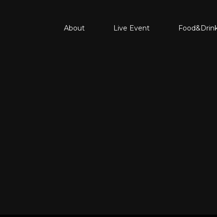
About
Live Event
Food&Drin