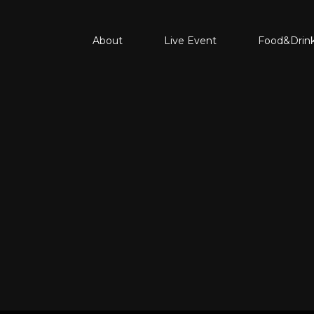
About
Live Event
Food&Drin