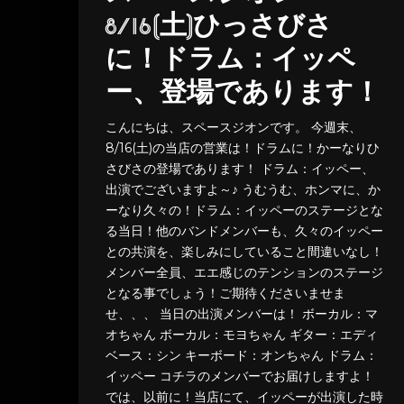
8/16(土)ひっさびさ
に！ドラム：イッペ
ー、登場であります！
こんにちは、スペースジオンです。 今週末、
8/16(土)の当店の営業は！ドラムに！かーなりひ
さびさの登場であります！ ドラム：イッペー、
出演でございますよ～♪ うむうむ、ホンマに、か
ーなり久々の！ドラム：イッペーのステージとな
る当日！他のバンドメンバーも、久々のイッペー
との共演を、楽しみにしていること間違いなし！
メンバー全員、エエ感じのテンションのステージ
となる事でしょう！ご期待くださいませま
せ、、、 当日の出演メンバーは！ ボーカル：マ
オちゃん ボーカル：モヨちゃん ギター：エディ
ベース：シン キーボード：オンちゃん ドラム：
イッペー コチラのメンバーでお届けしますよ！
では、以前に！当店にて、イッペーが出演した時