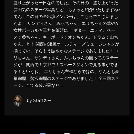
盛り上がった一日なのでした。その日の、盛り上がった
雰囲気のステージ写真など、ちょっと紹介いたしますね♪
でん！この日の全出演メンバーは、こちらでございまし
たよ！ サンディさん、みぃちゃん、エリちゃんの華やか
女性ボーカルお三方を筆頭に！ ギター：エディ、ベー
ス：桑ちゃん、キーボード：オンちゃん、ドラム：山ち
ゃん、と！ 関西の凄腕オールディーズミュージシャンが
揃っての、そらもう賑やかなステージでありました！ エ
リちゃん、サンディさん、みぃちゃんの揃ってのステー
ジが、関西で！京都で！スペースジオンで見る事ができ
る！というね、 エリちゃん主催ならではの、なんとも豪
華絢爛、贅沢絢爛のステージでありました！ 全三回ステ
ージ、全て衣装が異なり …
by Staffスー