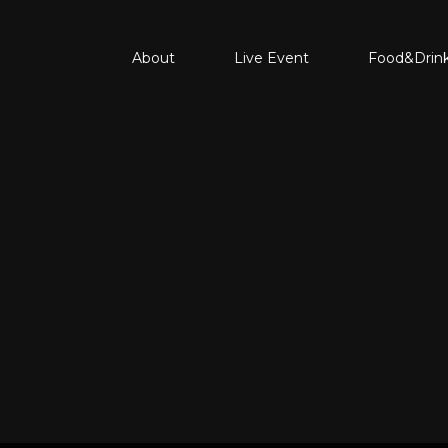
About
Live Event
Food&Drin