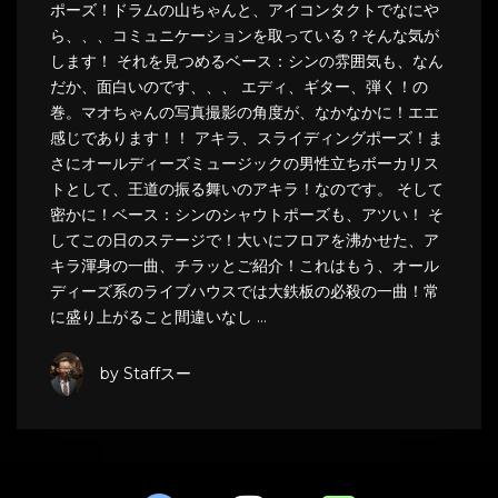
ポーズ！ドラムの山ちゃんと、アイコンタクトでなにや
ら、、、コミュニケーションを取っている？そんな気が
します！ それを見つめるベース：シンの雰囲気も、なん
だか、面白いのです、、、 エディ、ギター、弾く！の
巻。マオちゃんの写真撮影の角度が、なかなかに！エエ
感じであります！！ アキラ、スライディングポーズ！ま
さにオールディーズミュージックの男性立ちボーカリス
トとして、王道の振る舞いのアキラ！なのです。 そして
密かに！ベース：シンのシャウトポーズも、アツい！ そ
してこの日のステージで！大いにフロアを沸かせた、ア
キラ渾身の一曲、チラッとご紹介！これはもう、オール
ディーズ系のライブハウスでは大鉄板の必殺の一曲！常
に盛り上がること間違いなし …
by Staffスー