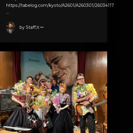
https://tabelog.com/kyoto/A2601/A260301/26034117
…
by Staffスー