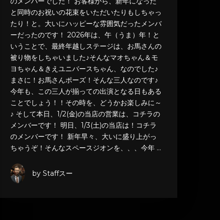
のメンバーでした！ お客様から、新年になった
と同時のお祝いの花束をいただいたりもしちゃっ
たり！と。大いにハッピーな雰囲気だったメンバ
ーだったのです！ 2026年は、午（うま）年！と
いうことで、最終年越しステージは、お馬さんの
被り物をしちゃいました♪そんなマオちゃん＆モ
ヨちゃん＆きえユニバースちゃん、なのでした♪
まさに！お馬さんポーズ！そんな三人なのです♪
今年も、この三人が揃っての出演となる日もある
ことでしょう！！その時を、どうかお楽しみに～
♪ そして本日、1/2(金)の当店の営業は、コチラの
メンバーです！ 明日、1/3(土)の当店は！コチラ
のメンバーです！ 新年早々、大いに盛り上がっ
ちゃうぞ！そんなスペースジオンを、、、今年 …
by Staffスー