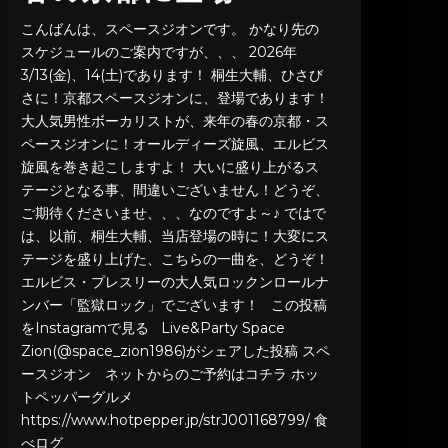
こんばんは、スペースジオンです。 かなり先の
スケジュールのご案内ですが、、、 2026年
3/13(金)、14(土)であります！ 桐生大輔、ひさび
さに！京都スペースジオンに、登場であります！
大人気男性ボーカリストが、来年の春の京都・ス
ペースジオンに！オールディーズ旋風、エルビス
旋風を巻き起こしますよ！ 大いに盛り上がるス
テージとなる事、間違いございません！どうぞ、
ご期待くださいませ、、、なのですよ～♪ ではで
は、以前、桐生大輔、当店登場の時に！大変にス
テージを盛り上げた、こちらの一曲を、どうぞ！
エルビス・プレスリーの大人気ロックンロールナ
ンバー「監獄ロック」でございます！ この投稿
をInstagramで見る Live&Party Space
Zion(@space_zion1986)がシェアした投稿 スペ
ースジオン ネットからのご予約はコチラ ホッ
トペッパーグルメ
https://www.hotpepper.jp/strJ001168799/ 食
べログ