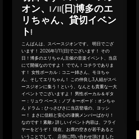
オン、1/11(日)博多のエ
リちゃん、貸切イベン
ト!
こんばんは、スペースジオンです。 明日でござ
います！ 2026年1/11(日)でございます！ その
日！博多のエリちゃん主催の音楽イベント、当店
にて開催なのですよ！ ででん！コチラでありま
す！ 女性ボーカル：コニー姉さん、モヨちゃ
ん、そしてエリちゃん！ この仲良し3人組がスペ
ースジオンに集う！という、なんとも貴重な一大
イベントでございますよ！ 男性ボーカル＆ギタ
ー：リュウ ベース：ノブ キーボード：オンちゃ
ん ドラム：ひっさびさに当店登場の、ヨッシ
ー！ まさに信頼と安心の凄腕メンバーばかり！
なのです！素敵♪ 詳しいイベント内容は、フライ
ヤーをどうぞ！ 現在、お席の空きが若干あると
いうことでして、 店側に問い合わせ頂けました