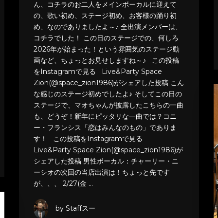
ん、コチラのお二人をメインボーカルに迎えて
の、歌い初め、ステージ初め、お客様の踊り初
め、なのでありましたよ～♪ 全出演メンバーは、
コチラでした！ この日のステージでの、何しろ
2026年が始まった！という雰囲気のステージ動
画など、ちょっとお見せしますね～♪ この投稿
をInstagramで見る Live&Party Space
Zion(@space_zion1986)がシェアした投稿 こん
な感じのステージ初めでしたよ♪ そしてこの日の
ステージで、マオちゃんが披露したこちらの一曲
も、どうぞ！新年にピッタリな一曲では？コニ
ー・フランシス「恋はみんなのもの」でありま
す！ この投稿をInstagramで見る
Live&Party Space Zion(@space_zion1986)が
シェアした投稿 男性ボーカル：チャーリー・ニ
ーシオの次回の当店出演は！ちょっと先です
が、、、 2/27(金 …
by Staffスー