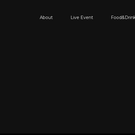
About
Live Event
Food&Drin