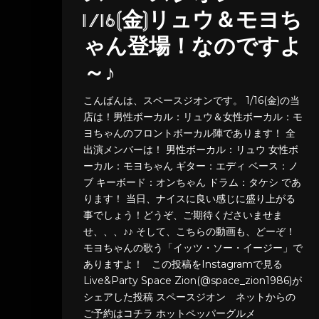
1/16(金)リュウ＆モヨち
ゃん登場！なのですよ
～♪
こんばんは、スペースジオンです。 1/16(金)の当
店は！男性ボーカル：リュウ＆女性ボーカル：モ
ヨちゃんのフロントボーカル陣であります！ 全
出演メンバーは！ 男性ボーカル：リュウ 女性ボ
ーカル：モヨちゃん ギター：エディ ベース：ノ
ブ キーボード：オンちゃん ドラム：タケシ であ
ります！ 当日、ナイスに良い感じに盛り上がる
事でしょう！どうぞ、ご期待くださいませま
せ、、、♪♪ そして、こちらの動画も、どーぞ！
モヨちゃんの歌う「イッツ・ソー・イージー」で
ありますよ！ この投稿をInstagramで見る
Live&Party Space Zion(@space_zion1986)が
シェアした投稿 スペースジオン ネットからの
ご予約はコチラ ホットペッパーグルメ