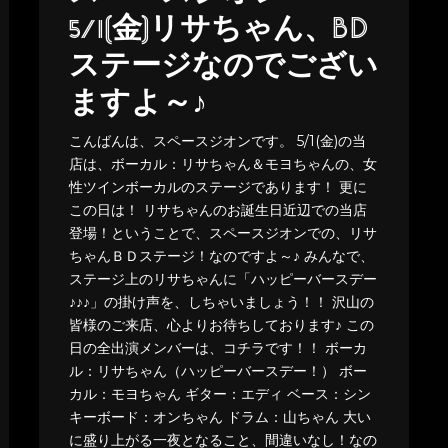
5/1(金)リサちゃん、BD
ステージなのでござい
ますよ～♪
こんばんは、スペースジオンです。 5/1(金)の当
店は、ボーカル：リサちゃん＆モヨちゃんの、女
性ツインボーカルのステージであります！ 更に
この日は！ リサちゃんのお誕生日近辺での当店
登場！ということで、スペースジオンでの、リサ
ちゃんＢＤステージ！なのですよ～♪ みんなで、
ステージ上のリサちゃんに「ハッピーバースデー
♪♪♪」の掛け声を、しちゃいましょう！！ 沢山の
皆様のご来店、心よりお待ちしております♪ この
日の全出演メンバーは、コチラです！！ ボーカ
ル：リサちゃん（ハッピーバースデー！） ボー
カル：モヨちゃん ギター：エディ ベース：シン
キーボード：オンちゃん ドラム：山ちゃん 大い
に盛り上がる一夜となること、間違いなし！なの