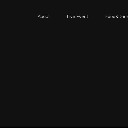
About
Live Event
Food&Drin