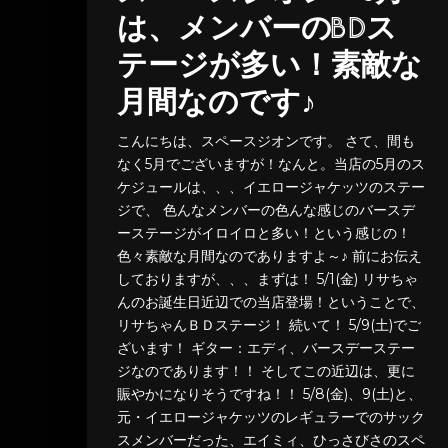
は、メンバーのBDス
テージが多い！素敵な
月間なのです♪
こんにちは、スペースジオンです。 さて、間も
なく5月でございますが！なんと。当店の5月のス
ケジュールは、、、イエロージャケッツのステー
ジで、 色んなメンバーの色んな感じのバースデ
ーステージがイロイロと多い！という感じの！
色々素敵な月間なのでありますよ～♪ 前にお伝え
しておりますが、、、まずは！ 5/1(金) リサちゃ
んのお誕生日近辺での当店登場！ということで、
リサちゃんＢＤステージ！ 続いて！ 5/9(土)でご
ざいます！ ギター：エディ、バースデーステー
ジなのであります！！ そしてこの近辺は、更に
賑やかになりそうですね！！ 5/8(金)、9(土)と、
元・イエロージャケッツのレギュラーでのサック
スメンバーだった、エイミィ、ひっさびさのスペ