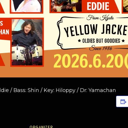
die / Bass: Shin / Key: Hiloppy / Dr: Yamachan
ORGANIZER