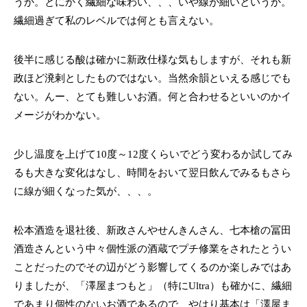
うか。とにかく繊細な味わい、、、いや線が細いというか。
繊細過ぎて私のレベルでは何とも言えない。
後半に感じる酸は確かに新政仕様な気もしますが、それも新
政ほど溌剌としたものではない。当然余韻といえる感じでも
ない。んー、とても難しいお酒。何と合わせるといいのかイ
メージがわかない。
少し温度を上げて10度～12度くらいでどう変わるか試してみ
るも大きな変化はなし、時間をおいて翌日飲んでみるもさら
に線が細くなった気が、、、。
松本酒造を退社後、新政さんやせんきんさん、七本槍の冨田
酒造さんという中々個性派の酒蔵でプチ修業をされたとうい
ことだったのでその辺がどう影響してくるのか楽しみではあ
りましたが、「澤屋まつもと」（特にUltra）も確かに、繊細
であまり個性のないお酒であるので、やはり基本は「澤屋ま