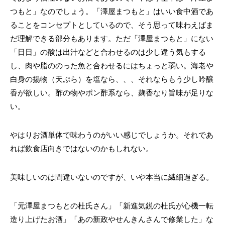
つもと」なのでしょう。「澤屋まつもと」はいい食中酒であ
ることをコンセプトとしているので、そう思って味わえばま
だ理解できる部分もあります。ただ「澤屋まつもと」にない
「日日」の酸は出汁などと合わせるのは少し違う気もする
し、肉や脂ののった魚と合わせるにはちょっと弱い。海老や
白身の揚物（天ぷら）を塩なら、、、それならもう少し吟醸
香が欲しい。酢の物やポン酢系なら、麹香なり旨味が足りな
い。
やはりお酒単体で味わうのがいい感じでしょうか。それであ
れば飲食店向きではないのかもしれない。
美味しいのは間違いないのですが、いや本当に繊細過ぎる。
「元澤屋まつもとの杜氏さん」「新進気鋭の杜氏が心機一転
造り上げたお酒」「あの新政やせんきんさんで修業した」な