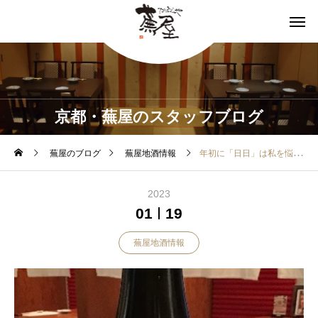
京都・蕪屋のスタッフブログ
蕪屋のブログ
蕪屋地酒情報
年初に「日日」は私を悩ませる。
2023
01
19
蕪屋地酒情報