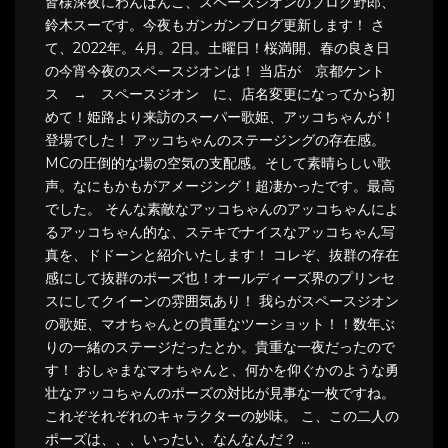
皆様深夜にわんばんこ、スペースジオンのブログ野郎、
鈴木スーです。今夜もガンガンブログ更新します！ さ
て、2022年。4月。2日。土曜日！桜満開、春の良き日
の今宵今夜のスペースジオンは！ 当店が 京都ケント
ス → スペースジオン に、店名変更になってから初
めて！姫路より来訪のスーパー歌姫、アッコちゃんが！
登場でした！ アッコちゃんのステージングの存在感。
MCの圧倒的な場の空気の支配感。そして素晴らしい歌
声。なにもかもがアメージング！超凄かったです。最高
でした。 そんな素敵なアッコちゃんのアッコちゃんによ
るアッコちゃん的な、ステキでナイスなアッコちゃん写
真を、ドドーンと紹介いたします！ コレぞ、抜群の存在
感にして抜群のポーズ也！オールディーズ界のプリンセ
スにしてクイーンの雰囲気あり！ 我らがスペースジオン
の歌姫、マオちゃんとの貴重なツーショット！！数年ぶ
りの一緒のステージだったとか。貴重な一夜だったので
す！ おしゃまなマオちゃんと、何かを仰ぐかのような勇
壮なアッコちゃんのポーズの対比が見事な一枚ですね。
これぞそれぞれのキャラクターの妙味。 こ、この二人の
ポーズは、、、いったい、なんなんだ？ …