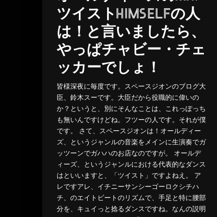
ツイストHIMSELFの人
は！と言いましたら、
やっぱチャビー・チェ
ッカーでしょ！
皆様深夜に毎度です。スペースジオンのブログ大
臣、鈴木スーです。大臣だから役職的に偉いの
か？というと、別にそんなことは、これっぽっち
も無いんですけどね。フツーの人です。それが僕
です。 さて、スペースジオンは！オールディー
ズ、というジャンルの音楽をメインに生演奏でガ
ッツーンでガハハのお店なのですが。 オールデ
ィーズ、というジャンルにおける代表的なダンス
はといいますと、「ツイスト」ですよねえ。 ア
レですアレ、イチニーサンシーゴーロクシチハ
チ、のエイトビートのリズムで、手足と特に腰部
分を、キュイっと捻るダンスですね。なんの説明