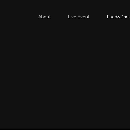
About
Live Event
Food&Drin