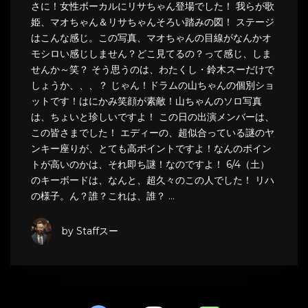
さに！女性ボーカルにリサちゃん登場でした！ 我らが歌
姫、マオちゃん＆リサちゃんそろい踏みの図！ ステージ
はこんな感じ。この写真、マオちゃんの目線がなんかオ
モシロい感じしません？どこ見てるの？って感じ、しま
せんか～笑？ そう思うのは、わたくし・鈴木スーだけで
しょうか、、、？ じゃん！ドラムの山ちゃんの個別ショ
ットです！はにかみ笑顔が素敵！山ちゃんのソロ写真
は、ちょいと珍しいですよ！ この日の出演メンバーは、
この皆さまでした！ エディーの、超似合っている謎のヤ
ンキー座りが、とても高ポイントですよ！なんのポイン
トが高いのかは、それ即ち謎！なのですよ！ 6/4（土）
のキーボードは、なんと、超久々のこの人でした！ リハ
の様子。ん？誰？これは、誰？ …
by Staffスー