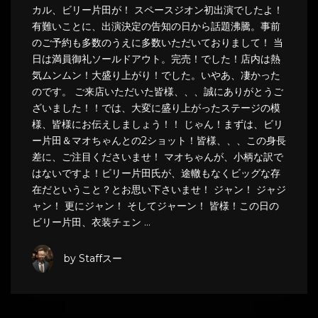
カル、ビリー片田が！ スペースジオン初出演でしたよ！
有難いことに、出演決定の告知の日から話題沸騰。事前
のご予約も多数のうえに多数いただいておりまして！ 当
日は満員御礼ソールドアウト。完売！でした！店内は熱
気ムンムン！大盛り上がり！でした。いやあ、凄かった
のです。 ご来店いただいた皆様、、、誠にありがとうご
ざいました！！では、大変に盛り上がったステージの模
様、皆様にお伝えしましょう！！ じゃん！まずは、ビリ
ー片田＆マオちゃんとの2ショット！皆様、、、この身長
差に、ご注目くださいませ！ マオちゃんが、小柄な訳で
はないですよ！ビリー片田氏が、途轍もなくビッグな存
在だということ？とお思い下さいませ！ ジャン！ ジャジ
ャン！ 更にジャン！ そしてジャーン！ 皆様！この日の
ビリー片田、衣装チェン …
by Staffスー