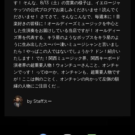
す！ そんな、8/13（土）の営業の様子は、イエロージャ
ケッツの公式ブログでお楽しみくださいませ！読んでく
ださいませ！ さてさて、そんなこんなで、毎週末に！音
楽好きの皆様に！オールディーズミュージックを中心と
した生演奏をお届けしている当店ですが！ オールディー
ズ界を代表する、キラ星のようなポップスをキラ星のよ
うに生み出したスーパー凄いミュージシャンと言いまし
たら！やっぱこの人ではないでしょうか？ ドン！紹介い
たします！ でた！関西ミュージック界、関西キーボード
演者界の超重要人物！ウォンチューさんこと、オンチャ
ンでっす！ ってゆーか、オンチャンも、超重要人物です
が！ここは例のごとく、オンチャンの向かって左側の額
縁の人物にご注目くだ …
by Staffスー