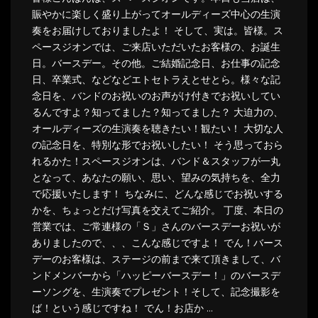
賑やかに楽しく盛り上がってオールディーズ中心の生演
奏をお届けしておりましたよ！ そして、実は。皆様。ス
ペースジオンでは、ご来店いただいたお客様の、お誕生
日。バースデー。その他。ご結婚記念日、お仕事の記念
日、卒業式、などなどエトセトラえとせとら。様々な記
念日を、バンドのお祝いのお声がけ付きでお祝いしてい
るんですよ？知ってました？知ってました？ 大迫力の、
オールディーズの生演奏を聴きたい！観たい！ 大切な人
の記念日を、特別な形でお祝いしたい！ そう思っておら
れるかた！スペースジオンは、バンド＆スタッフが一丸
となって、あなたの願い、思い、望みの気持ちを、全力
で応援いたします！ ちなみに、どんな感じでお祝いする
かを、ちょっとだけ写真を交えてご紹介。 丁度、本日の
営業では、ご常連様の「Ｓ」さんのバースデーお祝いが
ありましたので、、、こんな感じですよ！ でん！バース
デーのお客様は、ステージの前まで来て頂きまして、バ
ンドメンバーから「ハッピーバースデー！」のバースデ
ーソングを、生演奏でプレゼント！そして、記念撮影を
ば！という感じですね！ でん！お店か …