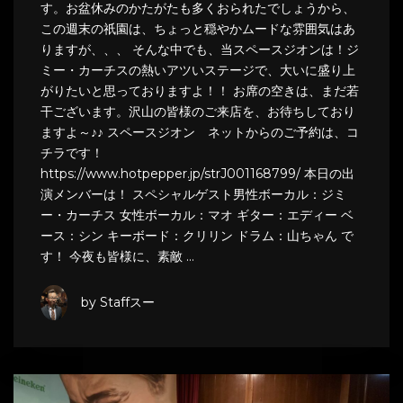
す。お盆休みのかたがたも多くおられたでしょうから、
この週末の祇園は、ちょっと穏やかムードな雰囲気はあ
りますが、、、 そんな中でも、当スペースジオンは！ジ
ミー・カーチスの熱いアツいステージで、大いに盛り上
がりたいと思っておりますよ！！ お席の空きは、まだ若
干ございます。沢山の皆様のご来店を、お待ちしており
ますよ～♪♪ スペースジオン ネットからのご予約は、コ
チラです！
https://www.hotpepper.jp/strJ001168799/ 本日の出
演メンバーは！ スペシャルゲスト男性ボーカル：ジミ
ー・カーチス 女性ボーカル：マオ ギター：エディー ベ
ース：シン キーボード：クリリン ドラム：山ちゃん で
す！ 今夜も皆様に、素敵 …
by Staffスー