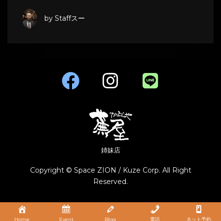
by Staffスー
姉妹店
Copyright © Space ZION / Kuze Corp. All Right
Reserved.
Home
Event
Blog
電話
ネット予約