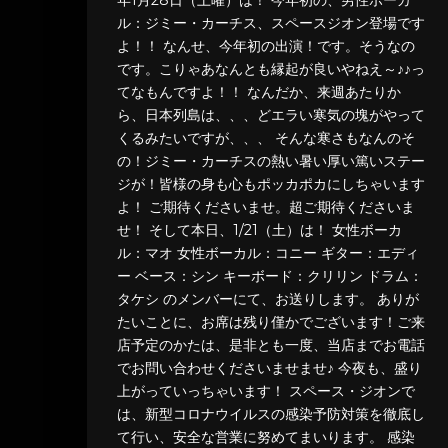
ル：ジミー・カーチス、スペースジオン登場です
よ！！ なんせ、今年初の出演！です。そうなの
です。こりゃあなんとも縁起が良いやねえ～♪♪っ
てなもんですよ！！ なんだか、来週あたりか
ら、日本列島は、、、どエラい寒気の塊がやって
くるみたいですが、、、 そんな寒さもなんのそ
の！ジミー・カーチスの熱い暑い厚い篤いステー
ジが！皆様の身も心もポッカポカにしちゃいます
よ！ ご期待くださいませ。超ご期待くださいま
せ！ そして本日、1/21（土）は！ 女性ボーカ
ル：マオ 女性ボーカル：コニー ギター：エディ
ー ベース：シン キーボード：クリリン ドラム：
タケシ のメンバーにて、お送りします。 ありが
たいことに、お席は残り僅かでございます！ご来
店予定のかたは、是非とも一度、当店までお電話
でお問い合わせくださいませませ♪ 今夜も、盛り
上がっていっちゃいます！ スペース・ジオンで
は、新型コロナウイルスの感染予防対策を徹底し
て行い、安全な営業に努めてまいります。 感染