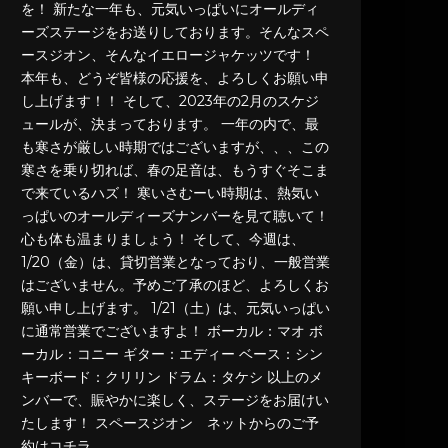
を！ 新たな一年も、元気いっぱいにオールディ
ーズステージをお送りしております。そんなスペ
ースジオン、そんなイエロージャケッツです！
本年も、どうぞ皆様の応援を、よろしくお願い申
し上げます！！ そして、2023年の2月のスケジ
ュールが、決まっております。 一年の内で、最
も寒さが厳しい時期ではございますが、、、この
寒さを乗り切れば、春の足音は、もうすぐそこま
で来ているハズ！ 寒いさむーい時期は、熱気い
っぱいのオールディーズナンバーを見て聴いて！
心も体も温まりましょう！ そして、今週は、
1/20（金）は、貸切営業となっており、一般営業
はございません。予めご了承のほど、よろしくお
願い申し上げます。 1/21（土）は、元気いっぱい
に通常営業でございますよ！ ボーカル：マオ ボ
ーカル：コニー ギター：エディー ベース：シン
キーボード：クリリン ドラム：タケシ 以上のメ
ンバーで、賑やかに楽しく、ステージをお届けい
たします！ スペースジオン ネットからのご予
約はコチラ …