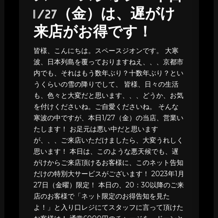
1/27（金）は、遅がけ
来店がお得です！
皆様、こんにちは。スペースジオンです。 大寒
波、日本列島を覆っておりますねえ、、、京都市
内でも、それはもう数年ぶり？十数年ぶり？とい
うくらいの雪の降りでして、 皆様、日々の生活
も、色々と大変だと思います、、、どうか、お気
を付けくださいね。ご自愛くださいね。 そんな
寒波の中ですが、本日1/27（金）の当店、営業い
たします！ お足元は悪い中だと思います
が、、、ご来店いただけましたら、大変うれしく
思います！ 本日は、このような悪天候でも、遅
がけからご来店頂けるお客様に、このネット告知
だけの特別大サービスがございます！ 2023年1月
27日（金曜）限定！ 本日の、20：30以降のご来
店のお客様で「ネット限定のお得告知を見た
よ！」と入り口レジにてスタッフに言って頂けた