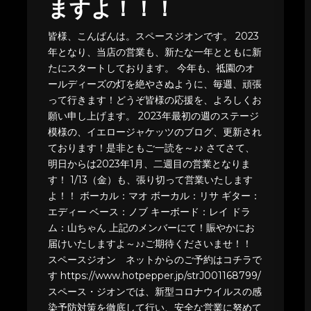
ますよ！！！
皆様、こんばんは。スペースジオンです。 2023
年となり、当店の営業も、新たな一年とともに新
たにスタートしております。 今年も、祗園のオ
ールディーズの灯を絶やさぬように、毎週、頑張
って行きます！どうぞ皆様の応援を、よろしくお
願い申し上げます。 2023年最初の週のステージ
模様の、イエロージャケッツのブログ、更新され
ております！是非ともご一読を～♪♪ さてさて、
明日からは2023年1月、二週目の営業となりま
す！ 1/13（金）も、張り切って営業いたします
よ！！ ボーカル：マオ ボーカル：リサ ギター：
エディー ベース：ノブ キーボード：レイ ドラ
ム：山ちゃん 上記のメンバーにて！賑やかにお
届けいたしますよ～♪♪ご期待くださいませ！！
スペースジオン ネットからのご予約はコチラで
す https://www.hotpepper.jp/strJ001168799/
スペース・ジオンでは、新型コロナウイルスの感
染予防対策を徹底して行い、安全な営業に努めて