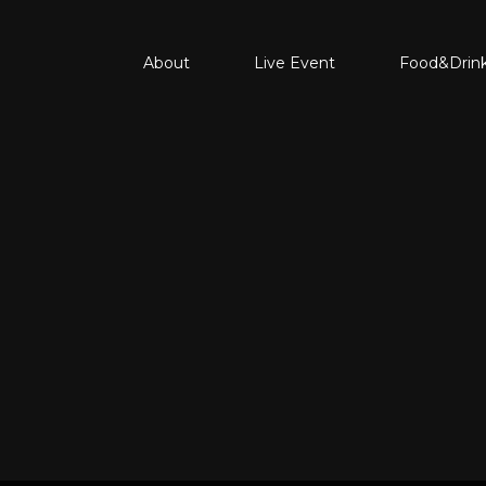
About
Live Event
Food&Drin