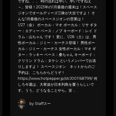
ですね、、、 時の流れは早い。早いですねえ
～。皆様！2023年の1月最後の週末は！スペース
ジオンでオールディーズ三昧が大吉ですよ！ そ
んな1月最後のスペースジオンの営業は！
1/27（金） ボーカル：マオ ボーカル：リサ ギタ
ー：エディー ベース：ノブ キーボード：レイ ド
ラム：山ちゃん です！ 更に、1/28（土）は、男
性ボーカル：ジミー・カーチス登場！ 男性ボー
カル：ジミー・カーチス 女性ボーカル：マオ ギ
ター：ラッキー ベース：桑ちゃん キーボード：
クリリン ドラム：タケシ というメンバーでお送
りしますよ！ スペースジオン ネットからのご
予約は、こちらからどうぞ！
https://www.hotpepper.jp/strJ001168799/ 何
しろ今週は、大寒波が日本列島を覆うらしいで
す。うう。どうなることやら。皆 …
by Staffスー