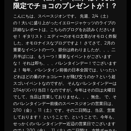
限定でチョコのプレゼントが！？
こんにちは、スペースジオンです。 先週、2/4（土）
の！大いに盛り上がったイエロージャケッツのライブの
詳細なレポートは、こちらのブログをお読みくださいま
せ！ ギタリスト：エディーのオモロ文章がオモロく炸裂
した、オモロナイスなブログですよ！ さてさて、2月の
重要なイベントの一つ、節分は終わりましたが、、、二
月半ばには、もう一つ！重要なイベントがございます
な！ それは即ち、、、バレンタインデー！でございます
よ！ 毎年、バレンタイン前後の日本全国では、いったい
どれほどの量のチョコレートが飛び交うのか？という超
スゴいイベントなのですが。 そんなバレンタインデーは
2/14がズバリ当日！なのですが。今年はその日は火曜日
でして、当店は営業しておりません、、、無念。 で、そ
のバレンタインデー前後のスペースジオンの営業日は、
2/10（金）、11（土）です。その二日間は、当店、営業
しております！ ということで。ということで。今年も、
せっかくのバレンタインデー近辺の営業日でございます
ので！ 2/10（金）、11（土）の二日間は、女性ボーカル