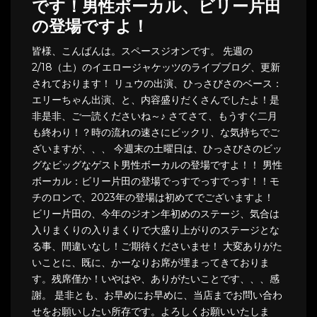
です！男性ボーカル、ビリー片田
の登場ですよ！
皆様、こんばんは。スペースジオンです。 先週の
2/18（土）のイエロージャケッツのライブブログ、更新
されております！ リュウの出演、ひっさびさのベース：
エリーちゃん出演、と、内容盛りだくさんでしたよ！是
非是非、ご一読くださいね～♪ さてさて、もうすぐ二月
も終わり！？時の流れの速さにビックリ、な気持ちでご
ざいますが、、、 今週末の土曜日は、ひっさびさのビッ
グなビッグなゲスト男性ボーカルの登場ですよ！！ 男性
ボーカル：ビリー片田の登場でっすでっすでっす！！モ
チのロンで、2023年の登場は初めてでございますよ！
ビリー片田の、今年のジオン年初めのステージ、気合は
入りまくりの入りまくりで大盛り上がりのステージとな
る事、間違いなし！ご期待くださいませ！ 大変ありがた
いことに、既に、かーなりお席が埋まってきておりま
す。残席僅か！いやはや、ありがたいことです、、、感
謝。 是非とも、お早めにお早めに、当店までお問い合わ
せをお願いしたい所存です。よろしくお願いいたしま