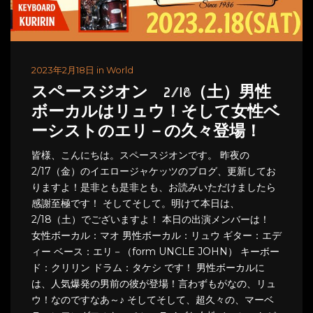
2023年2月18日 in World
スペースジオン 2/18（土）男性
ボーカルはリュウ！そして女性ベ
ーシストのエリ－の久々登場！
皆様、こんにちは。スペースジオンです。 昨夜の
2/17（金）のイエロージャケッツのブログ、更新してお
りますよ！是非とも是非とも、お読みいただけましたら
感謝至極です！ そしてそして。明けて本日は、
2/18（土）でございますよ！ 本日の出演メンバーは！
女性ボーカル：マオ 男性ボーカル：リュウ ギター：エデ
ィー ベース：エリ－（form UNCLE JOHN） キーボー
ド：クリリン ドラム：タケシ です！ 男性ボーカルに
は、人気爆発の男前の彼が登場！言わずもがなの、リュ
ウ！なのですなあ～♪ そしてそして、超久々の、マーベ