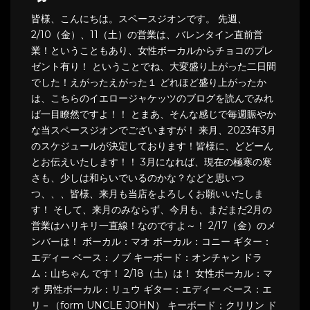
皆様、こんにちは。スペースジオンです。 先週、
2/10（金）、11（土）の営業は、バレンタイン直前営
業！ということもあり、女性ボーカルからチョコのプレ
ゼント有り！ ということでね、大変盛り上がった二日間
でした！えがったえがった１ どれほど盛り上がったか
は、こちらのイエロージャケッツのブログを読んでみれ
ば一目瞭然ですよ！！ とまあ、そんな感じで毎週賑やか
な当スペースジオンでございますが！ 来月、2023年3月
のスケジュールが決定しております！皆様に、どどーん
とお伝えいたします！！ 3月になれば、現在の極寒の寒
さも、少しは和らいでいるのかな？などと思いつ
つ、、、皆様、来月も当店をよろしくお願いいたしま
す！ そして、来月のみならず、今月も、まだまだ2月の
営業はハリキリ一直線！なのですよ～！ 2/17（金）のメ
ンバーは！ ボーカル：マオ ボーカル：コニー ギター：
エディー ベース：ノブ キーボード：オンチャン ドラ
ム：山ちゃん です！ 2/18（土）は！ 女性ボーカル：マ
オ 男性ボーカル：リュウ ギター：エディー ベース：エ
リ－（form UNCLE JOHN） キーボード：クリリン ド