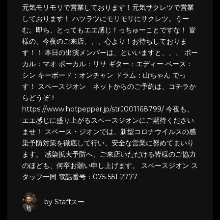
元気モリモリで営業しております！元気サクレツで営業
しております！ ハツラツにモリモリにサクレツ。うー
む。即ち、とってもエエ感じ！っちゅーことですな！ 皆
様の、今夜のご来店、、、心より！お待ちしておりま
す！！ 本日の出演メンバーは、といいますと、、、 ボー
カル：マオ ボーカル：リサ ギター：エディー ベース：
シン キーボード：オンチャン ドラム：山ちゃん でっ
す！ スペースジオン ネットからのご予約は、コチラか
らどうぞ！
https://www.hotpepper.jp/strJ001168799/ 今夜も、
エエ感じに盛り上がるスペースジオンにご期待ください
ませ！ スペース・ジオンでは、新型コロナウイルスの感
染予防対策を徹底して行い、安全な営業に努めてまいり
ます。 感染拡大予防へ、ご来店いただける皆様のご協力
のほども、何卒お願い申し上げます。 スペースジオン ス
タッフ一同 電話番号：075-551-2777
by Staffスー