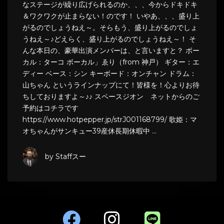
なステージが繰り広げられるのか、、、今からドキドキ
＆ワクワクが止まらない！のです！ いやあ、、、盛り上
がるのでしょうねえ～。そらもう、盛り上がるのでしょ
うねえ～♪どえらく、盛り上がるのでしょうねえ～！ そ
んな本日の、豪華出演メンバーは、と言いますと？ ボー
カル：ターコ ボーカル」ゑり（from 神戸） ギター：エ
ディー ベース：シン キーボード：オンチャン ドラム：
山ちゃん というラインナップにて！皆様を！心よりお待
ちしておりますよ～♪♪ スペースジオン ネットからのご
予約はコチラです
https://www.hotpepper.jp/strJ001168799/ 歌姫：マ
オちゃんがサンキュー39産休長期休暇中 …
by Staffスー