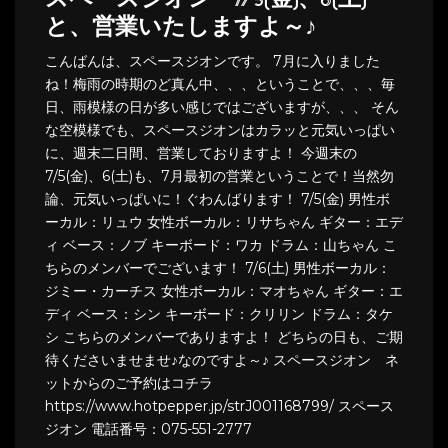
スペースジオン 7/5(金)、6(土)
と、営業いたしますよ～♪
こんばんは、スペースジオンです。 7月に入りました
ね！梅雨の時期のど真ん中、、、ということで、、、毎
日、雨模様の日が多い感じではございますが、、、 そん
な空模様でも、スペースジオンはカラッと元気いっぱい
に、週末二日間、営業しておりますよ！ 今週末の
7/5(金)、6(土)も、7月最初の営業ということで！当然勿
論、元気いっぱいに！ぐわんばります！ 7/5(金) 男性ボ
ーカル：リュウ 女性ボーカル：リサちゃん ギター：エデ
ィ ベース：ノブ キーボード：ワカ ドラム：山ちゃん こ
ちらのメンバーでございます！ 7/6(土) 男性ボーカル：
ジミー・カーチス 女性ボーカル：マオちゃん ギター：エ
ディ ベース：シン キーボード：クリリン ドラム：タケ
シ こちらのメンバーでありますよ！ どちらの日も、ご期
待くださいませませ♪なのですよ～♪ スペースジオン ネ
ットからのご予約はコチラ
https://www.hotpepper.jp/strJ001168799/ スペース
ジオン 電話番号：075-551-2777