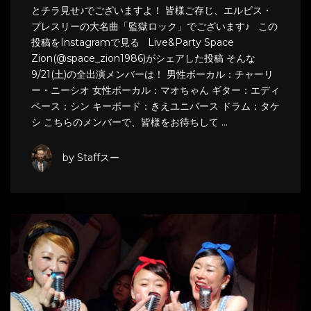
とチラ見せ♪でございますよ！ 皆様ご存じ、エルビス・
プレスリーの大名曲「監獄ロック」でございます♪ この
投稿をInstagramで見る Live&Party Space
Zion(@space_zion1986)がシェアした投稿 そんな
9/21(土)の全出演メンバーは！ 男性ボーカル：チャーリ
ー・ニーシオ 女性ボーカル：マオちゃん ギター：エディ
ベース：シン キーボード：きえユニバース ドラム：タケ
シ こちらのメンバーで、皆様をお待ちして …
by Staffスー