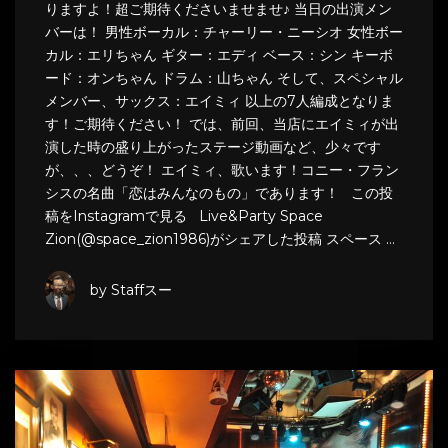
りますよ！超ご期待くださいませませ♪ 当日の出演メン
バーは！ 男性ボーカル：チャーリー・ニーシオ 女性ボー
カル：エリちゃん ギター：エディ ベース：シン キーボ
ード：オンちゃん ドラム：山ちゃん そして、スペシャル
メンバー、サックス：エイミィ 以上の7人編成となりま
す！ご期待ください！ では、前回、当店にエイミィが出
演した時の盛り上がったステージ動画など、少々です
が、、、どうぞ！ エイミィ、歌います！コニー・フラン
シスの名曲「恋はみんなのもの」であります！ この投
稿をInstagramで見る Live&Party Space
Zion(@space_zion1986)がシェアした投稿 スペース …
by Staffスー