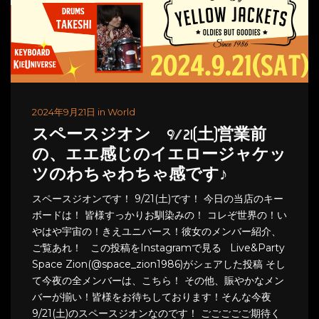
2024年9月21日 in World
スペースジオン 9/21(土)営業前
の、エエ感じのイエロージャケッ
ツのわちゃわちゃ感です♪
スペースジオンです！ 9/21(土)です！ 今日の当店のキー
ボードは！ 皆様すっかりお馴染みの！ コレぞ世界の！い
やはや宇宙の！きえユニバース！彼女のメンバー紹介、
ご覧あれ！ この投稿をInstagramで見る Live&Party
Space Zion(@space_zion1986)がシェアした投稿 そし
て今夜の全メンバーは、こちら！ その他、賑やかなメン
バーが揃い！皆様をお待ちしております！そんな今夜
9/21(土)のスペースジオンなのです！ ごごごごご期待く