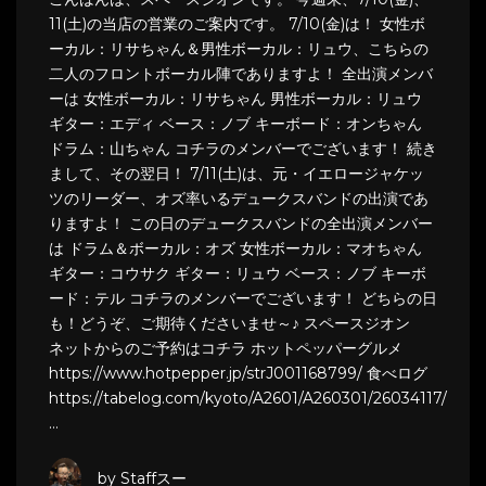
11(土)の当店の営業のご案内です。 7/10(金)は！ 女性ボ
ーカル：リサちゃん＆男性ボーカル：リュウ、こちらの
二人のフロントボーカル陣でありますよ！ 全出演メンバ
ーは 女性ボーカル：リサちゃん 男性ボーカル：リュウ
ギター：エディ ベース：ノブ キーボード：オンちゃん
ドラム：山ちゃん コチラのメンバーでございます！ 続き
まして、その翌日！ 7/11(土)は、元・イエロージャケッ
ツのリーダー、オズ率いるデュークスバンドの出演であ
りますよ！ この日のデュークスバンドの全出演メンバー
は ドラム＆ボーカル：オズ 女性ボーカル：マオちゃん
ギター：コウサク ギター：リュウ ベース：ノブ キーボ
ード：テル コチラのメンバーでございます！ どちらの日
も！どうぞ、ご期待くださいませ～♪ スペースジオン
ネットからのご予約はコチラ ホットペッパーグルメ
https://www.hotpepper.jp/strJ001168799/ 食べログ
https://tabelog.com/kyoto/A2601/A260301/26034117/
…
by Staffスー