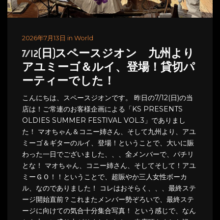
2026年7月13日 in World
7/12(日)スペースジオン 九州より
アユミーゴ＆ルイ、登場！貸切パ
ーティーでした！
こんにちは、スペースジオンです。 昨日の7/12(日)の当
店は！ご常連のお客様企画による「KS PRESENTS
OLDIES SUMMER FESTIVAL VOL.3」でありまし
た！ マオちゃん＆コニー姉さん、そして九州より、アユ
ミーゴ＆ギターのルイ、登場！ということで、大いに賑
わった一日でございました、、、全メンバーで、パチリ
とな！ マオちゃん、コニー姉さん、そしてそして！アユ
ミーＧＯ！！ということで、超賑やか三人女性ボーカ
ル、なのでありました！ コレはおそらく、、、最終ステ
ージ開始直前？これまたメンバー勢ぞろいで、最終ステ
ージに向けての気合十分集合写真！ という感じで、なん