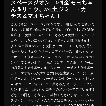
スペースジオン 7/3(金)モヨちゃ
ん＆リュウ、7/4(土)ジミー・カー
チス＆マオちゃん！
こんにちは、スペースジオンです。 明日からでございま
すね！7月最初の週の当店の営業のご案内です♪ 7/3(金)の
当店は！ 女性ボーカル：モヨちゃん＆男性ボーカル：リ
ュウ、こちらの二人のフロントボーカル陣であります
よ！ 全出演メンバーは 女性ボーカル：モヨちゃん 男性
ボーカル：リュウ ギター：エディ ベース：桑ちゃん キ
ーボード：きえユニバース ドラム：山ちゃん コチラのメ
ンバーでございます！ 続きまして、その翌日！ 7/4(土)
の営業は！男性ボーカル：ジミー・カーチス＆女性ボー
カル：マオちゃんです♪ この日の全出演メンバーは！ 男
性ボーカル：ジミー・カーチス 女性ボーカル：マオちゃ
ん ギター：エディ ベース：桑ちゃん キーボード：クリ
リン ドラム：山ちゃん コチラのメンバーでございます！
どちらの日も！どうぞ、ご期待くださいませ～♪ スペー
スジオン ネットからのご予約はコチラ ホットペッパー
グルメ https://www.hotpepper.jp/strJ001168799/ 食