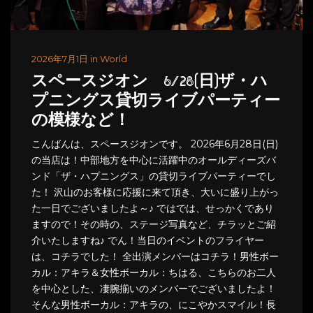
2026年7月1日 in World
スペースジオン 6/28(日)ザ・ハ
プニングス貸切ライブパーティー
の模様など！
こんばんは、スペースジオンです。 2026年6月28日(日)
の当店は！中部地方を中心に活躍中のオールディーズバ
ンド「ザ・ハプニングス」の貸切ライブパーティーでし
た！ 沢山のお客様に応援に来て頂き、大いに盛り上がっ
た一日でございましたよ～♪ ではでは、せっかくであり
ますので！その時の、ステージ写真など、チラッとご紹
介いたしますね♪ でん！当日のイベントのフライヤー
は、コチラでした！ 全出演メンバーはコチラ！男性ボー
カル：アキラ＆女性ボーカル：ちはる、こちらのお二人
を中心とした、凄腕揃いのメンバーでございましたよ！
そんな男性ボーカル：アキラの、にこやかスマイル！長