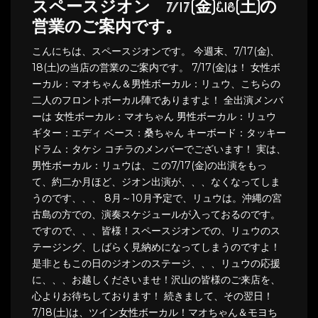
スペースジオン 7/17(金)&18(土)の
営業のご案内です。
こんにちは、スペースジオンです。 今週末、7/17(金)、
18(土)の当店の営業のご案内です。 7/17(金)は！ 女性ボ
ーカル：マオちゃん＆男性ボーカル：リュウ、こちらの
二人のフロントボーカル陣でありますよ！ 全出演メンバ
ーは 女性ボーカル：マオちゃん 男性ボーカル：リュウ
ギター：エディ ベース：桑ちゃん キーボード：タッキー
ドラム：タケシ コチラのメンバーでございます！ 実は、
男性ボーカル：リュウは、この7/17(金)の出演をもっ
て、約二か月ほど、ジオン出演が、、、なくなってしま
うのです、、、 8月～10月予定で、リュウは。沖縄の宮
古島の方での、演奏スケジュールが入っておるのです。
ですので、、、皆様！スペースジオンでの、リュウのス
テージング、しばらく見納めになってしまうのですよ！
是非ともこの日のジオンのステージ、、、リュウの応援
に、、、お越しくださいませ！沢山の皆様のご来店を、
心よりお待ちしております！ 続きまして、その翌日！
7/18(土)は、ツイン女性ボーカル！マオちゃん＆モヨち