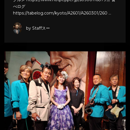
べログ
https://tabelog.com/kyoto/A2601/A260301/260 …
by Staffスー