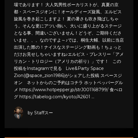
場であります！ 大人気男性ボーカリストが、真夏の京
都・スペースジオンに！オールディーズ旋風、エルビス
旋風を巻き起こしますよ！ 夏の暑さも吹き飛ばしちゃ
う。そんな更にアツい熱い、大いに盛り上がるステージ
となる事、間違いございません！どうぞ、ご期待くださ
いませ、、、なのですよ～♪では、桐生大輔、以前に当店
出演した際の！ナイスなステージング動画も！ちょっと
だけお見せしちゃいますね♪エルビス・プレスリー「アメ
リカン・トリロジー（アメリカの祈り）」です！ この
投稿をInstagramで見る Live&Party Space
Zion(@space_zion1986)がシェアした投稿 スペースジ
オン ネットからのご予約はコチラ ホットペッパーグル
メ https://www.hotpepper.jp/strJ001168799/ 食べロ
グ https://tabelog.com/kyoto/A2601 …
by Staffスー