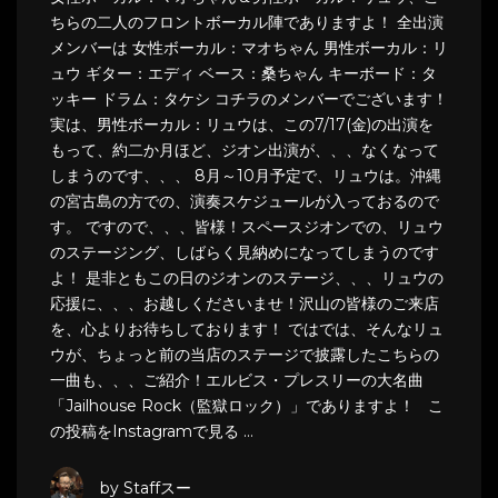
ちらの二人のフロントボーカル陣でありますよ！ 全出演
メンバーは 女性ボーカル：マオちゃん 男性ボーカル：リ
ュウ ギター：エディ ベース：桑ちゃん キーボード：タ
ッキー ドラム：タケシ コチラのメンバーでございます！
実は、男性ボーカル：リュウは、この7/17(金)の出演を
もって、約二か月ほど、ジオン出演が、、、なくなって
しまうのです、、、 8月～10月予定で、リュウは。沖縄
の宮古島の方での、演奏スケジュールが入っておるので
す。 ですので、、、皆様！スペースジオンでの、リュウ
のステージング、しばらく見納めになってしまうのです
よ！ 是非ともこの日のジオンのステージ、、、リュウの
応援に、、、お越しくださいませ！沢山の皆様のご来店
を、心よりお待ちしております！ ではでは、そんなリュ
ウが、ちょっと前の当店のステージで披露したこちらの
一曲も、、、ご紹介！エルビス・プレスリーの大名曲
「Jailhouse Rock（監獄ロック）」でありますよ！ こ
の投稿をInstagramで見る …
by Staffスー