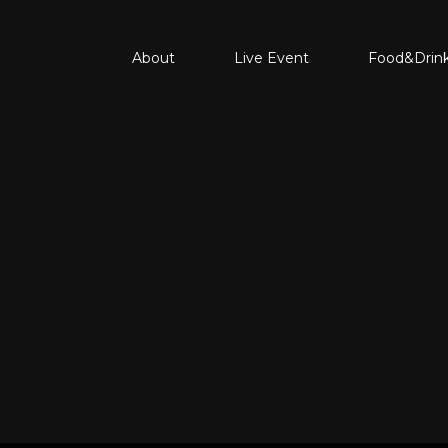
About
Live Event
Food&Drin