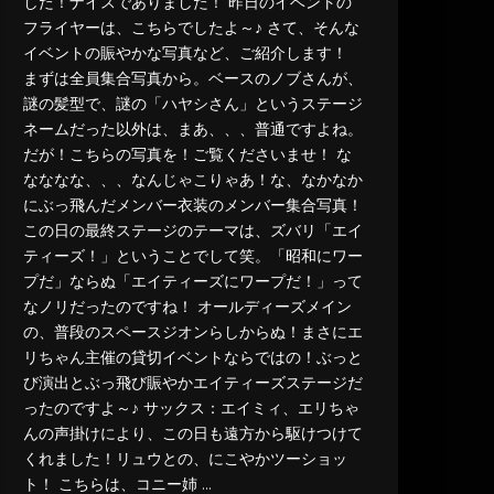
した！ナイスでありました！ 昨日のイベントの
フライヤーは、こちらでしたよ～♪ さて、そんな
イベントの賑やかな写真など、ご紹介します！
まずは全員集合写真から。ベースのノブさんが、
謎の髪型で、謎の「ハヤシさん」というステージ
ネームだった以外は、まあ、、、普通ですよね。
だが！こちらの写真を！ご覧くださいませ！ な
なななな、、、なんじゃこりゃあ！な、なかなか
にぶっ飛んだメンバー衣装のメンバー集合写真！
この日の最終ステージのテーマは、ズバリ「エイ
ティーズ！」ということでして笑。「昭和にワー
プだ」ならぬ「エイティーズにワープだ！」って
なノリだったのですね！ オールディーズメイン
の、普段のスペースジオンらしからぬ！まさにエ
リちゃん主催の貸切イベントならではの！ぶっと
び演出とぶっ飛び賑やかエイティーズステージだ
ったのですよ～♪ サックス：エイミィ、エリちゃ
んの声掛けにより、この日も遠方から駆けつけて
くれました！リュウとの、にこやかツーショッ
ト！ こちらは、コニー姉 …