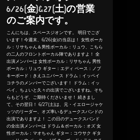
6/26(金)&27(土)の営業
のご案内です。
こんにちは、スペースジオンです。 明日でござ
います！今週末、6/26(金)の当店は！ 女性ボーカ
ル：リサちゃん＆男性ボーカル：リュウ、こちら
の二人のフロントボーカル陣でありますよ！ 全
出演メンバーは 女性ボーカル：リサちゃん 男性
ボーカル：リュウ ギター：エディ ベース：ノブ
キーボード：きえユニバース ドラム：イッペイ
コチラのメンバーでございます！ ドラム：イッ
ペイ、ちょいと久々の出演でございますね。そち
らもどうぞ、ご期待くださいませ！ 続きまし
て、その翌日！ 6/27(土)は、元・イエロージャケ
ッツのリーダー、オズ率いるデュークスバンドの
出演でありますよ！ この日のデュークスバンド
の全出演メンバーは ドラム＆ボーカル：オズ 女
性ボーカル：マオちゃん ギター：コウサク ギタ