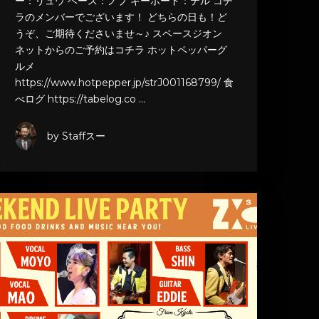
ー：リュウ ベース：ノブ キーボード：テル コチ
ラのメンバーでございます！ どちらの日も！ど
うぞ、ご期待くださいませ～♪ スペースジオン
ネットからのご予約はコチラ ホットペッパーグ
ルメ
https://www.hotpepper.jp/strJ001168799/ 食
べログ https://tabelog.co …
by Staffスー