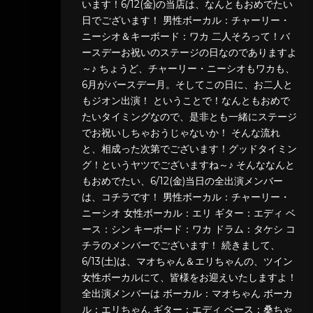
います！6/12(金)の当店は、なんともおめでたい
日でございます！ 男性ボーカル：チャーリー・
ニーシオ＆キーボード：ワカ 二人そろって！バ
ースデーお祝いのステージの日なのでありますよ
～♪ ちょうど、チャーリー・ニーシオもワカも、
6月がバースデー月。そしてこの日に、お二人と
もジオン出演！ ということで！なんともおめで
たいタイミングなので、是非とも一緒にステージ
でお祝いしちゃおうじゃないか！ そんな流れ
と、相成った次第でございます！グッドタイミン
グ！というヤツでございますね～♪ そんななんと
もおめでたい、6/12(金)当日の全出演メンバー
は、コチラです！ 男性ボーカル：チャーリー・
ニーシオ 女性ボーカル：エリ ギター：エディ ベ
ース：シン キーボード：ワカ ドラム：タケシ コ
チラのメンバーでございます！ 続きまして、
6/13(土)は、マオちゃん＆エリちゃんの、ツイン
女性ボーカルにて、皆様をお迎えいたしますよ！
全出演メンバーは ボーカル：マオちゃん ボーカ
ル：エリちゃん ギター：エディ ベース：桑ちゃ