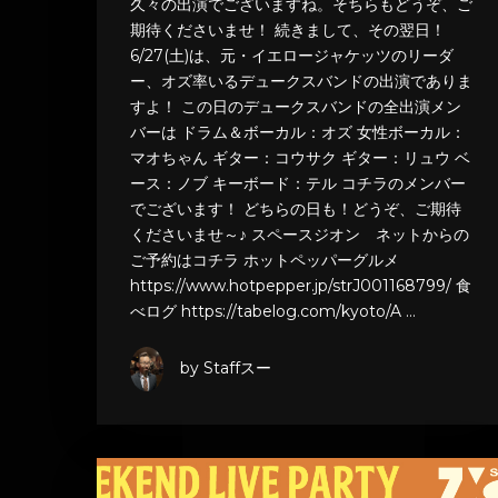
久々の出演でございますね。そちらもどうぞ、ご
期待くださいませ！ 続きまして、その翌日！
6/27(土)は、元・イエロージャケッツのリーダ
ー、オズ率いるデュークスバンドの出演でありま
すよ！ この日のデュークスバンドの全出演メン
バーは ドラム＆ボーカル：オズ 女性ボーカル：
マオちゃん ギター：コウサク ギター：リュウ ベ
ース：ノブ キーボード：テル コチラのメンバー
でございます！ どちらの日も！どうぞ、ご期待
くださいませ～♪ スペースジオン ネットからの
ご予約はコチラ ホットペッパーグルメ
https://www.hotpepper.jp/strJ001168799/ 食
べログ https://tabelog.com/kyoto/A …
by Staffスー