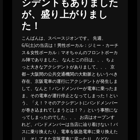
シデントもありました
が、盛り上がりまし
た！
こんばんは、スペースジオンです。 先週、
6/6(土)の当店は！男性ボーカル：ジミー・カーチ
ス＆女性ボーカル：マオちゃんのフロントボーカ
ル陣でありました。 なんとこの日は、、、ちょ
っと大きなアクシデントがありまして、、、 京
都～大阪間の公共交通機関の大動脈ともいうべき
存在、京阪電車の運行にアクシデントが発生しま
して、なんと！バンドメンバーが電車に乗ったま
ま、その電車が運行停止となってしまった！とい
う、「え！？そのアクシデントにバンドメンバー
が巻き込まれてしまうとは！？」という事態にな
ってしまったのでした、、、 お店はオープンす
れど、バンドメンバーは当店に辿り着けない！バ
スに乗り換えたり、電車を阪急電車に乗り換えた
り、そしてまた京阪電車に戻ったり、などな