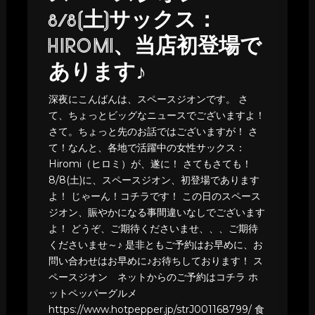
8/8(土)サックス：
HIROMI、当店初登場で
あります♪
深夜にこんばんは、スペースジオンです。 さ
て、ちょっとビッグなニュースでございますよ！
さて。ちょっと先のお話ではございますが！ さ
て！なんと、各地で活躍中の女性サックス：
Hiromi（ヒロミ）が、遂に！ さてもさても！
8/8(土)に、スペースジオン、初登場であります
よ！ じゃーん！コチラです！ この日のスペース
ジオン、賑やかになる事間違いなしでございます
よ！ どうぞ、ご期待くださいませ、、、ご期待
くださいませ～♪ 是非ともご予約はお早めに、お
問い合わせはお早めに♪お待ちしております！ ス
ペースジオン ネットからのご予約はコチラ ホ
ットペッパーグルメ
https://www.hotpepper.jp/strJ001168799/ 食