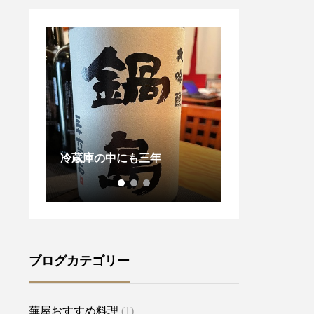
京都酒の未来を切り開く1本
今年一年平穏に
になるか
うに。。。
ブログカテゴリー
蕪屋おすすめ料理
(1)