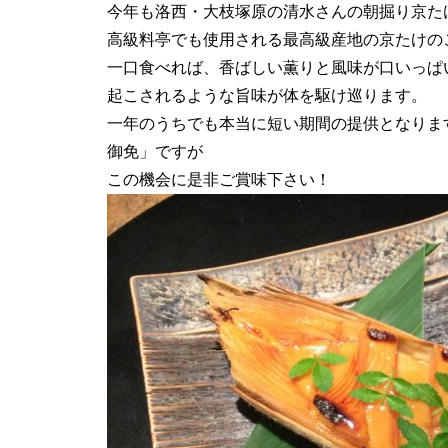
今年も洛西・大枝塚原の清水さんの朝掘り京た
高級料亭でも使用される最高級産地の京たけの
一口食べれば、香ばしい薫りと風味が口いっぱ
起こされるような旨味が体を駆け巡ります。
一年のうちでも本当に短い期間の提供となりま
御免」ですが
この機会に是非ご賞味下さい！