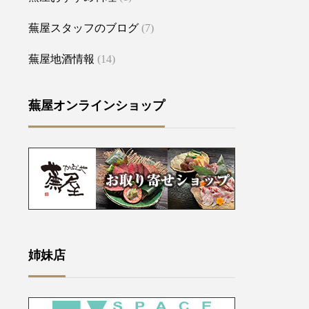
蕪屋スタッフのブログ
(7)
蕪屋地酒情報
(14)
蕪屋オンラインショップ
姉妹店