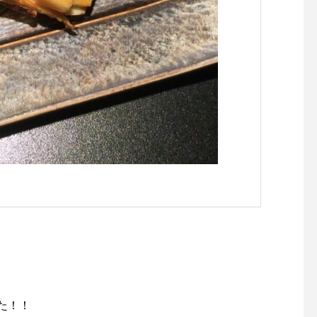
！
た！！