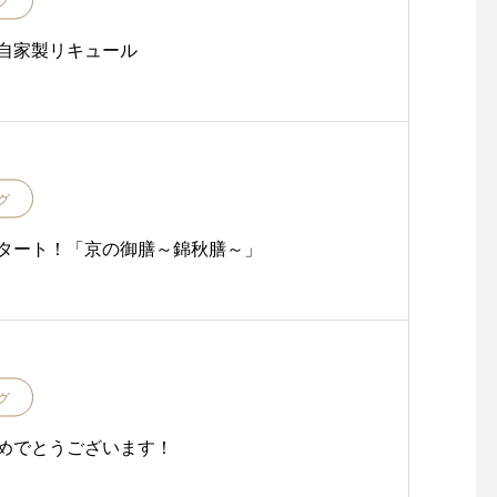
グ
自家製リキュール
グ
タート！「京の御膳～錦秋膳～」
グ
めでとうございます！