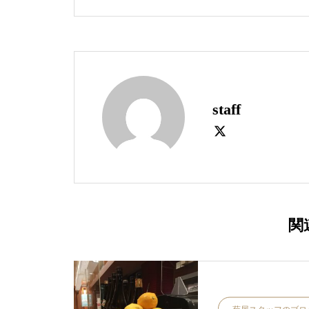
staff
関