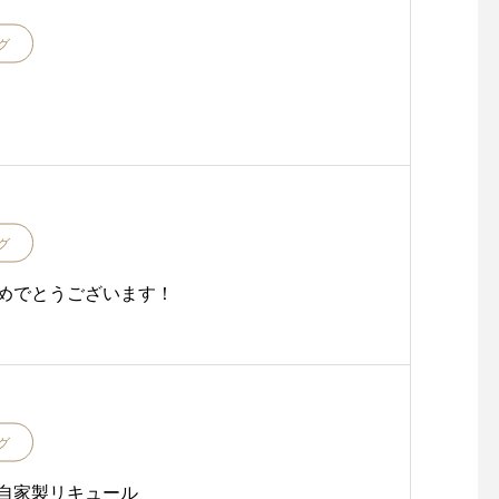
グ
グ
めでとうございます！
グ
自家製リキュール