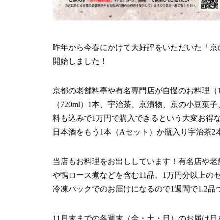
昨年から今春にかけて大好評をいただいた「京の
開始しました！
京都の老舗料亭や有名専門店が自慢のお料理（
（720ml）1本、宇治茶、京漬物、京の小豆菓
料も込みで1万円で購入できるという大変お得
日本酒をもう1本（Aセット）か瓶入り宇治茶2
当店もお料理をお出ししています！有名店や老
や鴨ロース煮などを含む11品、1万円分以上の
冷凍パックでのお届けになるので1週間で1.2
11月末までの各週末（金・土・日）のお届け