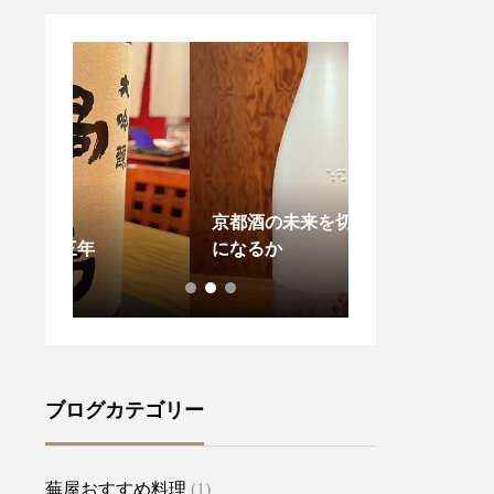
京都酒の未来を切り開く1本
今年一年平穏に
になるか
うに。。。
ブログカテゴリー
蕪屋おすすめ料理
(1)