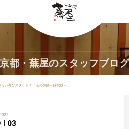
京都・蕪屋のスタッフブロ
移ろい再びスタート！「京の御膳～錦秋膳～」
2022
9
03