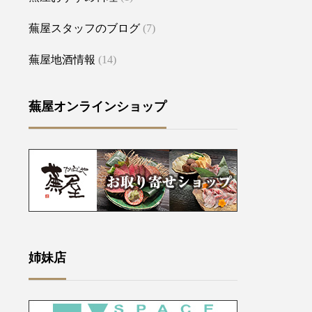
蕪屋スタッフのブログ
(7)
蕪屋地酒情報
(14)
蕪屋オンラインショップ
姉妹店