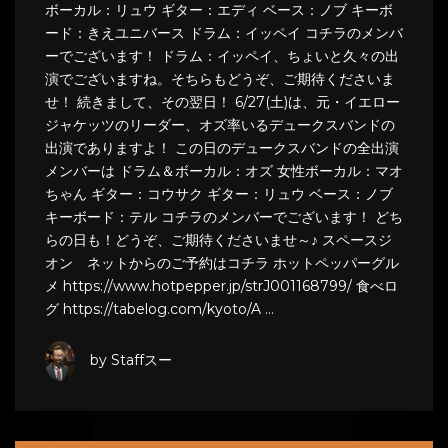
ボーカル：リュウ ギター：エディ ベース：ノブ キーボ
ード：きえユニバース ドラム：イッペイ コチラのメンバ
ーでございます！ ドラム：イッペイ、ちょいと久々の出
演でございますね。そちらもどうぞ、ご期待くださいま
せ！ 続きまして、その翌日！ 6/27(土)は、元・イエロー
ジャケッツのリーダー、オズ率いるデュークスバンドの
出演でありますよ！ この日のデュークスバンドの全出演
メンバーは ドラム＆ボーカル：オズ 女性ボーカル：マオ
ちゃん ギター：コウサク ギター：リュウ ベース：ノブ
キーボード：テル コチラのメンバーでございます！ どち
らの日も！どうぞ、ご期待くださいませ～♪ スペースジ
オン ネットからのご予約はコチラ ホットペッパーグル
メ https://www.hotpepper.jp/strJ001168799/ 食べロ
グ https://tabelog.com/kyoto/A …
by Staffスー