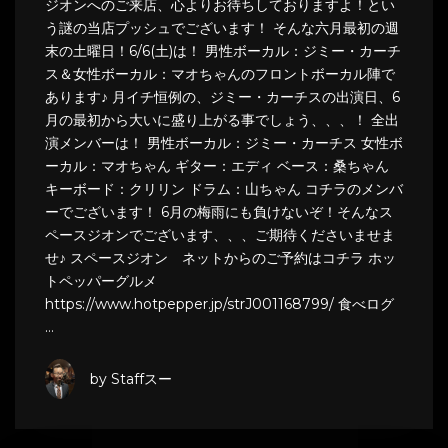
ジオンへのご来店、心よりお待ちしておりますよ！とい
う謎の当店プッシュでございます！ そんな六月最初の週
末の土曜日！6/6(土)は！ 男性ボーカル：ジミー・カーチ
ス＆女性ボーカル：マオちゃんのフロントボーカル陣で
あります♪ 月イチ恒例の、ジミー・カーチスの出演日、6
月の最初から大いに盛り上がる事でしょう、、、！ 全出
演メンバーは！ 男性ボーカル：ジミー・カーチス 女性ボ
ーカル：マオちゃん ギター：エディ ベース：桑ちゃん
キーボード：クリリン ドラム：山ちゃん コチラのメンバ
ーでございます！ 6月の梅雨にも負けないぞ！そんなス
ペースジオンでございます、、、ご期待くださいませま
せ♪ スペースジオン ネットからのご予約はコチラ ホッ
トペッパーグルメ
https://www.hotpepper.jp/strJ001168799/ 食べログ
…
by Staffスー