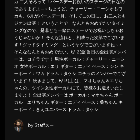
カ 二人そろって！バースデーお祝いのステージの日なの
でありますよ～♪ ちょうど、チャーリー・ニーシオもワ
カも、6月がバースデー月。そしてこの日に、お二人とも
ジオン出演！ ということで！なんともおめでたいタイミ
ングなので、是非とも一緒にステージでお祝いしちゃお
うじゃないか！ そんな流れと、相成った次第でございま
す！グッドタイミング！というヤツでございますね～♪
そんななんともおめでたい、6/12(金)当日の全出演メンバ
ーは、コチラです！ 男性ボーカル：チャーリー・ニーシ
オ 女性ボーカル：エリ ギター：エディ ベース：シン キ
ーボード：ワカ ドラム：タケシ コチラのメンバーでござ
います！ 続きまして、6/13(土)は、マオちゃん＆エリち
ゃんの、ツイン女性ボーカルにて、皆様をお迎えいたし
ますよ！ 全出演メンバーは ボーカル：マオちゃん ボー
カル：エリちゃん ギター：エディ ベース：桑ちゃん キ
ーボード：きえユニバース ドラム：タケシ …
by Staffスー