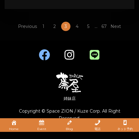
Previous
1
2
3
4
5
…
67
Next
姉妹店
Copyright © Space ZION / Kuze Corp. All Right
Reserved.
Home
Event
Blog
電話
ネット予約