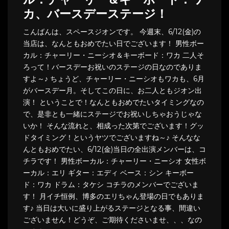
ル：チャーリー＆キーボード：ワ
カ、バースデーステージ！
こんばんは、スペースジオンです。 今週末、6/12(金)の
当店は、なんともおめでたい日でございます！ 男性ボー
カル：チャーリー・ニーシオ＆キーボード：ワカ 二人そ
ろって！バースデーお祝いのステージの日なのでありま
すよ～♪ ちょうど、チャーリー・ニーシオもワカも、6月
がバースデー月。そしてこの日に、お二人ともジオン出
演！ ということで！なんともおめでたいタイミングなの
で、是非とも一緒にステージでお祝いしちゃおうじゃな
いか！ そんな流れと、相成った次第でございます！グッ
ドタイミング！というヤツでございますね～♪ そんなな
んともおめでたい、6/12(金)当日の全出演メンバーは、コ
チラです！ 男性ボーカル：チャーリー・ニーシオ 女性ボ
ーカル：エリ ギター：エディ ベース：シン キーボー
ド：ワカ ドラム：タケシ コチラのメンバーでございま
す！ 月イチ恒例、博多のエリちゃん登場の日でもありま
す♪ 当日は大いに盛り上がるステージとなる事、間違い
ございません！どうぞ、ご期待くださいませ、、、なの