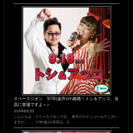
スペースジオン 9/18(金)from姫路！トシ＆アッコ、当
店に登場ですよ～♪
2026年8月5日
こんにちは、スペースジオンです。 来月のスケジュールでござい
ますが、、、 9/18(金)の当店は、ち …