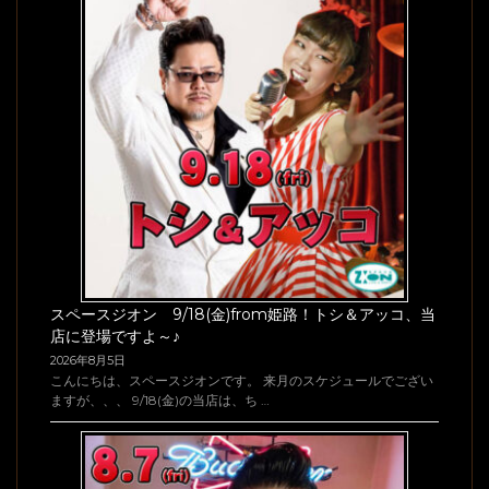
スペースジオン 9/18(金)from姫路！トシ＆アッコ、当
店に登場ですよ～♪
2026年8月5日
こんにちは、スペースジオンです。 来月のスケジュールでござい
ますが、、、 9/18(金)の当店は、ち …