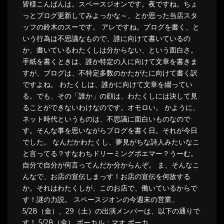
皆様こんばんは。スペースジオンです。夜ですね。ちょ
っとブログ更新してみよっかな～、とか思った当店スタ
ッフの鈴木のスーです。 アレですね。ブログを書く、と
いう行為は不思議なもので、誰に向けて書いているの
か、書いているわたくしは分からない、という面白さ。
手紙を書くときは、誰か特定の人に向けて文章を書きま
すが、ブログは、不特定多数のかたがたに向けて書く訳
ですよね。 わたくしは、誰かに向けて文章を綴ってい
る。でも、その「誰か」の顔は、わたくしには決して見
ることができないわけなのです。オモロい。 かように、
ネット時代というものは、不思議に面白いものなので
す。そんな事を思いながらブログを書く日。それが今日
でした。 なんだかわたくし、夢見がちな詩人みたいなこ
と言ってる？すなわちドリーミングポエマー？うーむ。
自分で自分が何言ってんだか分からんぞ。 ま、そんなこ
んなで、お店の宣伝しまっす！お店の宣伝を何故する
か。それはわたくしが、このお店で、働いているからで
す！謎の力説。 スペースジオンの今週末の営業、
5/28（金）、29（土）の出演メンバーは、以下の通りで
す！ 5/28（金） ボーカル：マオ ボーカ …