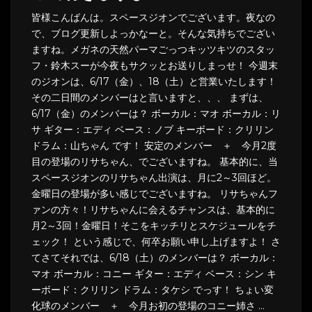
皆様こんばんは。スペースジオンでございます。夜なの
で、ブログ更新しよっかなーと。そんな気持ちでござい
ますね。メガネの天然パーマごっつキッツキツのスタッ
フ・鈴木スーが今夜もサクッとお送りしまっせ！ 今週末
のジオンは、6/17（金）、18（土）と営業いたします！
その二日間のメンバーはと言いますと、、、 まずは、
6/17（金）のメンバーは？ ボーカル：マオ ボーカル：リ
サ ギター：エディ ベース：ノブ キーボード：クリリン
ドラム：山ちゃん です！ 安定のメンバー ＋ 今月2度
目の登場のリサちゃん、でございますね。 基本的に、当
スペースジオンのリサちゃん出演は、月に2～3回ほど。
金曜日の登場が多い感じでございますね。 リサちゃんフ
ァンの方々！リサちゃんに会えるチャンスは、基本的に
月2～3回！金曜日！そこをキッチリとスケジュールをチ
ェック！ という感じで、何卒お願い申し上げますよ！ さ
てさてそれでは、6/18（土）のメンバーは？ ボーカル：
マオ ボーカル：コニー ギター：エディ ベース：シン キ
ーボード：クリリン ドラム：タケシ でっす！ ちょい変
化球のメンバー ＋ 今月お初の登場のコニー姉さ …