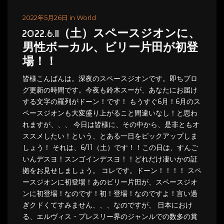
2022年5月26日 in World
2022.6.11（土）スペースジオンに、
男性ボーカル、ビリー片田が初登
場！！
皆様こんばんは。深夜のスペースジオンです。即ちブロ
グ更新の時間です。今夜も鈴木スーが、あなたにお届け
する文字の羅列がドーン！です！ もうすぐ6月！6月のス
ペースジオンも大変盛り上がること間違いなし！と思わ
れますが、、、 今日は皆様に、その中から、是非ともオ
ススメしたい！という、とある一日をピックアップしま
しょう！ それは、6/11（土）です！！この日は、すんご
いんデスヨ！スンゴインデスヨ！！どれだけ凄いかの証
拠をお見せしましょう。 コレです。ドーン！！！！ スペ
ースジオンに初登場！あのビリー片田が、スペースジオ
ンに初登場！なのです！初！登場！なのですよ！言い過
ぎクドくてすみません、、、なのですが、 日本におけ
る、エルヴィス・プレスリー界のジャンルでの数多の賞