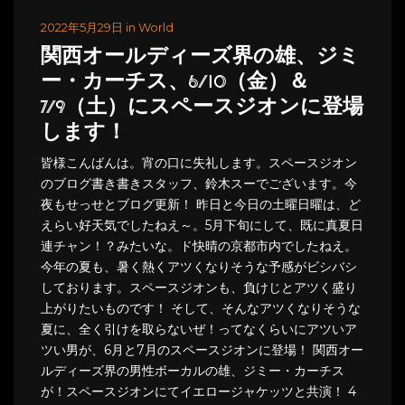
2022年5月29日 in World
関西オールディーズ界の雄、ジミ
ー・カーチス、6/10（金）＆
7/9（土）にスペースジオンに登場
します！
皆様こんばんは。宵の口に失礼します。スペースジオン
のブログ書き書きスタッフ、鈴木スーでございます。今
夜もせっせとブログ更新！ 昨日と今日の土曜日曜は、ど
えらい好天気でしたねえ～。5月下旬にして、既に真夏日
連チャン！？みたいな。ド快晴の京都市内でしたねえ。
今年の夏も、暑く熱くアツくなりそうな予感がビシバシ
しております。スペースジオンも、負けじとアツく盛り
上がりたいものです！ そして、そんなアツくなりそうな
夏に、全く引けを取らないぜ！ってなくらいにアツいア
ツい男が、6月と7月のスペースジオンに登場！ 関西オー
ルディーズ界の男性ボーカルの雄、ジミー・カーチス
が！スペースジオンにてイエロージャケッツと共演！ 4