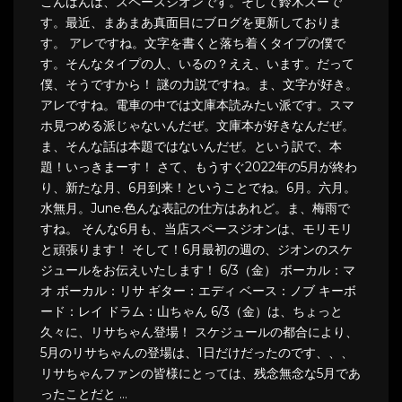
こんばんは、スペースジオンです。そして鈴木スーで
す。最近、まあまあ真面目にブログを更新しておりま
す。 アレですね。文字を書くと落ち着くタイプの僕で
す。そんなタイプの人、いるの？ええ、います。だって
僕、そうですから！ 謎の力説ですね。ま、文字が好き。
アレですね。電車の中では文庫本読みたい派です。スマ
ホ見つめる派じゃないんだぜ。文庫本が好きなんだぜ。
ま、そんな話は本題ではないんだぜ。という訳で、本
題！いっきまーす！ さて、もうすぐ2022年の5月が終わ
り、新たな月、6月到来！ということでね。6月。六月。
水無月。June.色んな表記の仕方はあれど。ま、梅雨で
すね。 そんな6月も、当店スペースジオンは、モリモリ
と頑張ります！ そして！6月最初の週の、ジオンのスケ
ジュールをお伝えいたします！ 6/3（金） ボーカル：マ
オ ボーカル：リサ ギター：エディ ベース：ノブ キーボ
ード：レイ ドラム：山ちゃん 6/3（金）は、ちょっと
久々に、リサちゃん登場！ スケジュールの都合により、
5月のリサちゃんの登場は、1日だけだったのです、、、
リサちゃんファンの皆様にとっては、残念無念な5月であ
ったことだと …