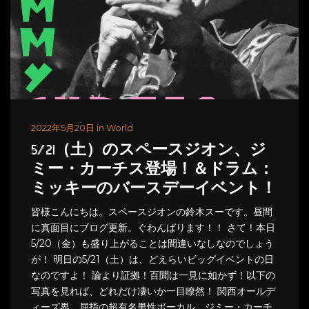
2022年5月20日 in World
5/21（土）のスペースジオン、ジ
ミー・カーチス登場！＆ドラム：
ミッキーのバースデーイベント！
皆様こんにちは。スペースジオンの鈴木スーです。昼間
に真面目にブログ更新。ぐわんばります！！ さて！本日
5/20（金）も盛り上がることは間違いなしなのでしょう
が！ 明日の5/21（土）は、どえらいビッグイベントの日
なのですよ！ 論より証拠！百聞は一見に如かず！以下の
写真を見れば、どれだけ凄いか一目瞭然！ 関西オールデ
ィーズ界、屈指の超有名男性ボーカル、ジミー・カーチ