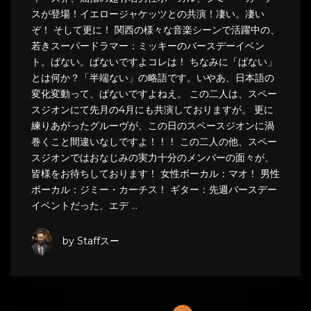
スが登場！イエロージャケッツとの共演！凄い。凄い
ぞ！ そして更に！ 関西の様々な音楽シーンで活躍中の、
若きスーパードラマー：ミッキーのバースデーイベン
ト。ぱない。ぱないですよコレは！ ちなみに「ぱない」
とは何か？「半端ない」の略語です。いやあ、日本語の
変化変動って、ぱないですよねえ。 この二人は、スペー
スジオンにて先月の4月にも共演しておりますが。 更に
練りあがったグルーヴが、この日のスペースジオンに渦
巻くこと間違いなしですよ！！！ この二人の他、スペー
スジオンではおなじみの実力十分のメンバーの面々が、
皆様をお待ちしております！ 女性ボーカル：マオ！ 男性
ボーカル：ジミー・カーチス！ ギター：先週バースデー
イベントだった、エデ …
by Staffスー