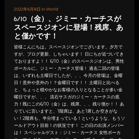
2022年6月8日 in World
6/10（金）、ジミー・カーチスが
スペースジオンに登場！残席、あ
と僅かです！
皆様こんにちは。スペースジオンでございます。夕方で
すが、ブログ更新、しちゃいます！ 日にちが近づいてき
ておりますよ！！ 6/10（金）のスペースジオンは、男性
ボーカルに、ジミー・カーチス登場！ 過去二回の登場
は、いずれも土曜日でしたが、、、今月の登場は、金曜
日！意外や意外の！？金曜日です！！ 土曜日と比べる
と、ちょっと穏やかなお客様の入りとなることが多い金
曜日ですが、、、 流石サスガのジミー・カーチスの底
力！既にこの6/10（金）は、残席、、、残り僅か！！ あ
りていに言いますと、1階席は、あと1席しか空きがな
い！2階席も、半分埋まっている！というような、もうソ
ールドアウト目前！の状況です！ この日の出演メンバー
は！ スペシャルゲスト：ジミー・カーチス 女性ボーカ