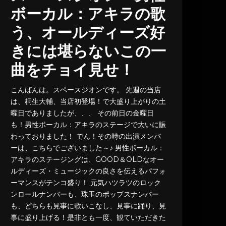
ボーカル：アキラの歌
う、オールディーズ好
きには堪らないこの一
曲をチョイ見せ！
こんばんは。スペースジオンです。 先週の当店
は、桐生大輔、当店初登場！で大盛り上がりの土
曜日でありましたが、、、 その前日の金曜日
も！男性ボーカル：アキラのステージで大いに賑
わっておりました！ でん！その時の出演メンバ
ーは、こちらでございました～♪ 男性ボーカル：
アキラのステージングは、GOOD＆OLDなオー
ルディーズ・ミュージックの良さを伝えるパフォ
ーマンスがテンコ盛り！ 元気ハツラツのロック
ンロールナンバーも、珠玉のポップスナンバー
も、どちらも見事に歌いこなし、見事に踊り、見
事に盛り上げる！是非とも一度、観ていただきた