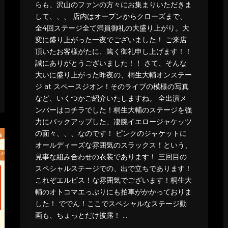
らも、沢山のファンの方々にお集まりいただきま
して、、、 店内はオープンからクローズまで、
全4回ステージ全て満員御礼の大盛り上がり。大
変に盛り上がった一夜でございました！ ご来店
頂いたお客様がたに、篤く御礼申し上げます！！
誠にありがとうございました！！ さて、そんな
大いに盛り上がった昨夜の、桐生大輔オンステー
ジ at スペースジオン！そのライブの模様の写真
など、いくつかご紹介いたしますね。 全出演メ
ンバーはコチラでした！桐生大輔のステージを強
力にバックアップした、凄腕イエロージャケッツ
の面々、、、なのです！ ピンクのジャケットに
オールディーズな雰囲気のスラックス！という、
見事な組み合わせの衣装であります！ 三回目の
スペシャルステージでの、出で立ちであります！
これぞエルビス！な雰囲気でございます！桐生大
輔のオトコマエっぷりにも拍車がかかっておりま
した！ ででん！ここでスペシャルなステージ動
画も、ちょっとだけ披露！ …