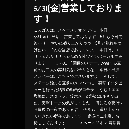
5/31(金)営業しておりま
す！
こんばんは、スペースジオンです。 本日
5/31(金)、当店、営業しております！5月も今日で
終わり！ 大いに盛り上がりつつ、5月と別れをつ
げたい！そんな当店でありますよ！ 本日は、エ
リちゃん＆リサちゃんの女性ツインボーカルであ
ります！！ じゃん！1回目のステージが始まる直
前のお二人の雰囲気をパチリとな！ 本日の出演
メンバーは、こちらでございますよ！ そして、
ステージ始まる直前のメンバーに、突撃インタビ
ューを行った結果の動画がコチラ！ うむ！エエ
塩梅に、スタッフ、鈴木スーの謎のユルさが出
た、突撃トークの気がしました！ 何しろ今夜は5
月最後の一夜であります！ 今夜も、盛り上がっ
ていきたい所存であります！ 皆様のご来店、お
待ちしております！！！ スペースジオン 電話番