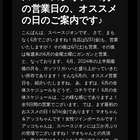
の営業日の、オススメ
の日のご案内です♪
こんばんは、スペースジオンです。 さて、まも
なく6月でございますね！当店は5/31(金)も、営業
いたしますが！ その後は6/1(土)も営業、その後
は毎週末の6月の金曜土曜にガンガンと営業、
と、なっております。 6月。2024年の上半期最
後の月を、ガッツリガハハと盛り上がっていきた
い所存であります！ そんな6月の、オススメ営業
日を、紹介いたしますね。 あ、まずは、6月の全
体スケジュールをどうぞ。コチラです！ 6月の全
体スケジュールは、この様な感じでありますよ！
全9日間の営業でございます。 では、まず最初の
おススメの日！6/14(金)であります！ マオちゃん
＆アッコちゃんです！女性ツインボーカルです！
アッコちゃんは、スペースジオンには三か月ぶり
の登場でございますね！ マオちゃんとの共演