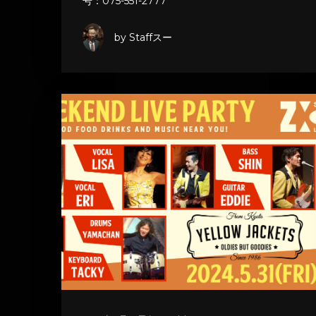
号：075-551-2777
by Staffスー