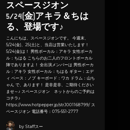
スペースジオン
5/24(金)アキラ＆ちは
る、登場です♪
こんにちは、スペースジオンです。 今週末、
5/24(金)、25(土)と、当店は営業いたします！
5/24(金)は！ 男性ボーカル：アキラ 女性ボーカ
ル：ちはる こちらのお二人のフロントボーカル
陣でありますよ！ 全出演メンバーは 男性ボーカ
ル：アキラ 女性ボーカル：ちはる ギター：エデ
ィ ベース：ノブ キーボード：ワカ ドラム：山ち
ゃん で、あります！ 是非是非、ご期待ください
ませ～♪ スペースジオン ネットからのご予約は
コチラ♪
https://www.hotpepper.jp/strJ001168799/ ス
ペースジオン 電話番号：075-551-2777
by Staffスー