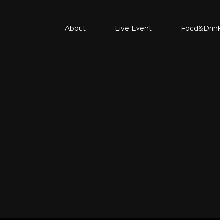
About
Live Event
Food&Drin