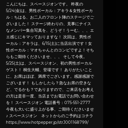
こんにちは、スペースジオンです。 昨夜の
5/24(金)は、男性ボーカル：アキラ＆女性ボーカ
ル：ちはる、お二人のフロント陣のステージでご
ざいました！ ステージ終わりの、見事にナイス
なメンバー集合写真を、どうぞ！うーむ、、、エ
エ感じにキマッておりますな！ 次回は、男性ボ
ーカル：アキラは、6/15(土)に当店出演です！女
性ボーカル：マオちゃんとのコンビですよ！そち
らもご期待くださいませ、、、 そして今夜。
5/25(土)は、スペースジオン、初の男性ボーカル
ゲスト！ 桐生大輔、登場です！ ありがたいこと
に、お席はほぼ、満席でございます。感謝感謝で
ございます！ もしかしたら？急なお席の空きな
ど、でるかも？でありますので、ご来店をお考え
の方は是非一度、当店までお電話でお問い合わせ
を！ スペースジオン 電話番号：075-551-2777
今夜も大いに盛り上がる事、ご期待くださいませ
♪ スペースジオン ネットからのご予約はコチラ
https://www.hotpepper.jp/strJ001168799/