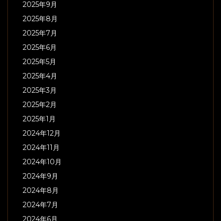
ュールをお伝えいたします。 9月も、 …
CATEGORY
Information
(665)
Live Report
(94)
オールディーズ音楽夜話
(64)
スペースジオンの愉快な日常
(67)
姉妹店「祇園 蕪屋」のお知らせ
(3)
ARCHIVES
2026年8月